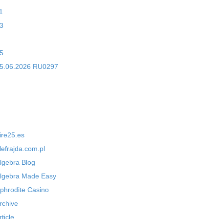
1
3
5
5.06.2026 RU0297
ire25.es
lefrajda.com.pl
lgebra Blog
lgebra Made Easy
phrodite Casino
rchive
rticle