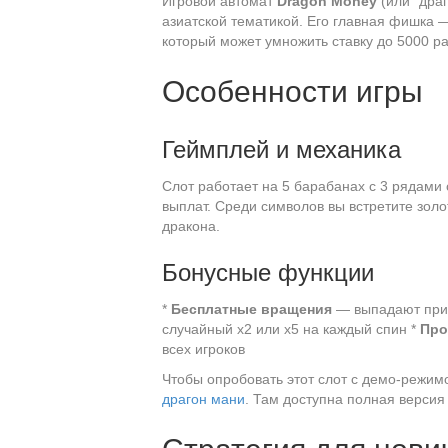
Игровой автомат
Dragon Money
(или “драг
азиатской тематикой. Его главная фишка
который может умножить ставку до 5000 ра
Особенности игры
Геймплей и механика
Слот работает на 5 барабанах с 3 рядами
выплат. Среди символов вы встретите зол
дракона.
Бонусные функции
*
Бесплатные вращения
— выпадают при 
случайный x2 или x5 на каждый спин *
Про
всех игроков
Чтобы опробовать этот слот с демо-режим
драгон мани
. Там доступна полная верси