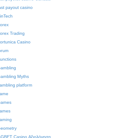
ast payout casino
inTech
orex
orex Trading
ortunica Casino
orum
unctions
ambling
ambling Myths
ambling platform
ame
Games
ames
aming
eometry
GBET Casino Αξιολόγηση