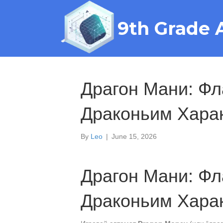
9th Grade 
Драгон Мани: Фл
Драконьим Хара
By
Leo
|
June 15, 2026
Драгон Мани: Фл
Драконьим Хара