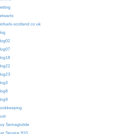
etting
etwarts
iofuels-scotland.co.uk
log
log02
log07
log18
log22
log23
log3
log8
log9
ookkeeping
ust
uy Semaglutide
ar Service 910