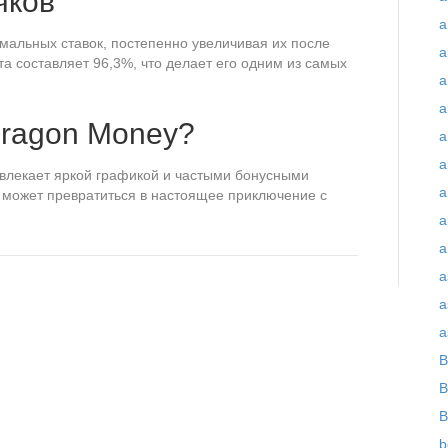
чков
a
мальных ставок, постепенно увеличивая их после
a
 составляет 96,3%, что делает его одним из самых
a
a
ragon Money?
a
a
ивлекает яркой графикой и частыми бонусными
a
 может превратиться в настоящее приключение с
a
a
a
a
a
B
B
B
b