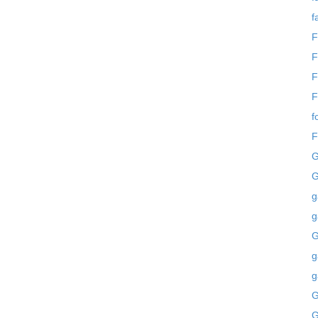
f
F
F
F
F
f
F
G
G
g
g
g
g
G
G