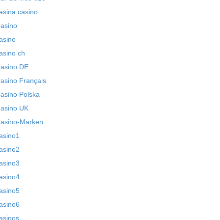
asina casino
asino
asino
asino ch
asino DE
asino Français
asino Polska
asino UK
asino-Marken
asino1
asino2
asino3
asino4
asino5
asino6
asinos