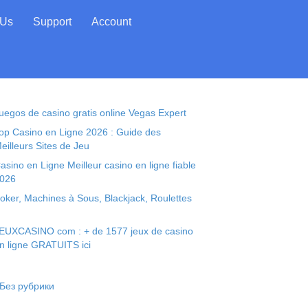
 Us
Support
Account
uegos de casino gratis online Vegas Expert
op Casino en Ligne 2026 : Guide des
eilleurs Sites de Jeu
asino en Ligne Meilleur casino en ligne fiable
026
oker, Machines à Sous, Blackjack, Roulettes
EUXCASINO com : + de 1577 jeux de casino
n ligne GRATUITS ici
 Без рубрики