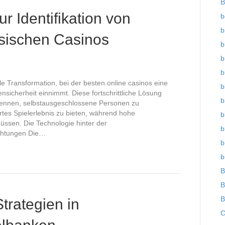
B
r Identifikation von
b
b
ssischen Casinos
b
b
b
le Transformation, bei der besten online casinos eine
b
ensicherheit einnimmt. Diese fortschrittliche Lösung
b
rkennen, selbstausgeschlossene Personen zu
iertes Spielerlebnis zu bieten, während hohe
b
ssen. Die Technologie hinter der
b
ichtungen Die…
b
b
B
B
B
trategien in
C