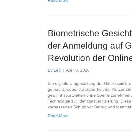
Read More
Biometrische Gesicht
der Anmeldung auf G
Revolution der Onlin
By
Leo
|
April 9, 2026
Die digitale Umgestaltung der Glücksspielbran
gemacht, wobei die Sicherheit der Nutzer st
gewinnt sportwetten ohne Sperre zunehmend 
Technologie zur Identitätsverifizierung. Dies
verbesserten Schutz vor Betrug und Identitä
Read More