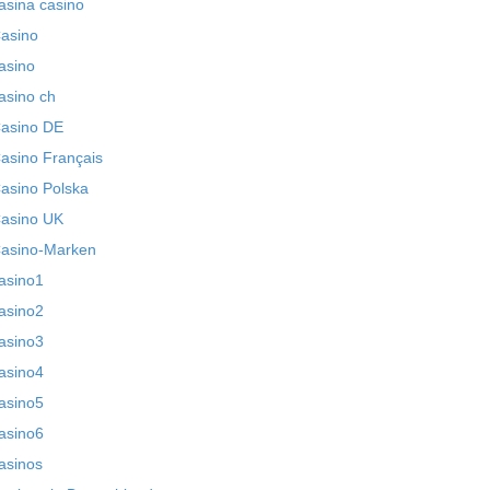
asina casino
asino
asino
asino ch
asino DE
asino Français
asino Polska
asino UK
asino-Marken
asino1
asino2
asino3
asino4
asino5
asino6
asinos