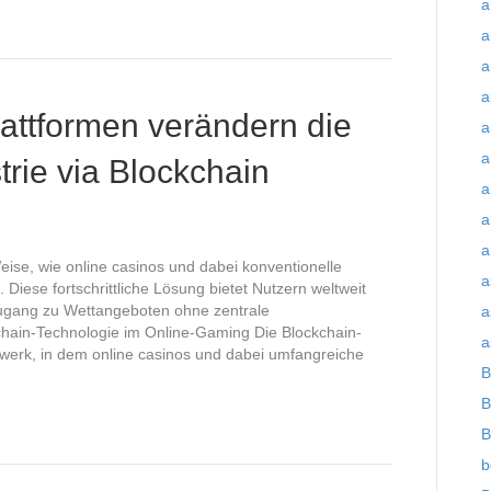
a
a
a
a
lattformen verändern die
a
a
rie via Blockchain
a
a
a
eise, wie online casinos und dabei konventionelle
a
 Diese fortschrittliche Lösung bietet Nutzern weltweit
Zugang zu Wettangeboten ohne zentrale
a
chain-Technologie im Online-Gaming Die Blockchain-
a
tzwerk, in dem online casinos und dabei umfangreiche
B
B
B
b