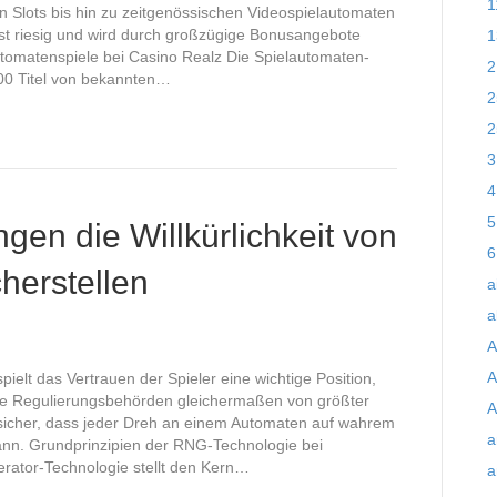
1
en Slots bis hin zu zeitgenössischen Videospielautomaten
e ist riesig und wird durch großzügige Bonusangebote
1
Automatenspiele bei Casino Realz Die Spielautomaten-
2
00 Titel von bekannten…
2
2
3
4
5
gen die Willkürlichkeit von
6
herstellen
a
a
A
A
ielt das Vertrauen der Spieler eine wichtige Position,
wie Regulierungsbehörden gleichermaßen von größter
A
len sicher, dass jeder Dreh an einem Automaten auf wahrem
a
kann. Grundprinzipien der RNG-Technologie bei
ator-Technologie stellt den Kern…
a