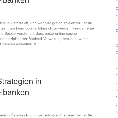
elbanken
c
C
c
le in Österreich, und wer erfolgreich spielen will, sollte
c
utzen, um beim Spiel erfolgreich zu werden. Fundamente
C
lle Spieler verstehen, dass beste online casino
C
d disziplinierter Bankroll-Verwaltung beruhen, wobei
Chancen essentiell ist.…
C
C
C
c
c
trategien in
c
c
elbanken
c
c
c
le in Österreich, und wer erfolgreich spielen will, sollte