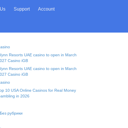
 Us
Support
Account
asino
ynn Resorts UAE casino to open in March
027 Casino iGB
ynn Resorts UAE casino to open in March
027 Casino iGB
asino
op 10 USA Online Casinos for Real Money
ambling in 2026
 Без рубрики