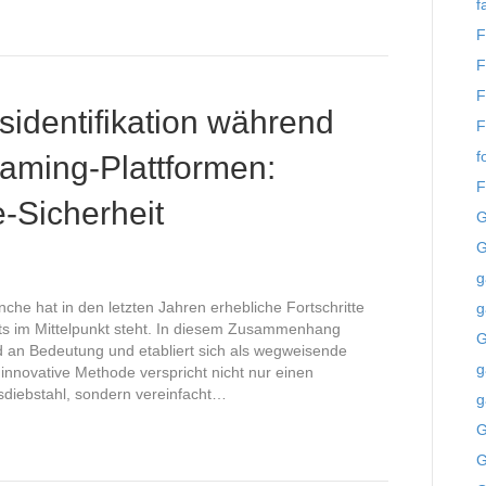
f
F
F
F
sidentifikation während
F
f
aming-Plattformen:
F
e-Sicherheit
G
G
g
che hat in den letzten Jahren erhebliche Fortschritte
g
ets im Mittelpunkt steht. In diesem Zusammenhang
an Bedeutung und etabliert sich als wegweisende
g
e innovative Methode verspricht nicht nur einen
tsdiebstahl, sondern vereinfacht…
g
G
G