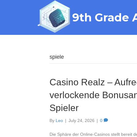
9th Grade 
spiele
Casino Realz – Aufre
verlockende Bonusan
Spieler
By
Leo
|
July 24, 2026
|
0
Die Sphäre der Online-Casinos stellt bereit 