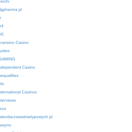
iochi
lgpharma.pl
r
r4
r5
ransino Casino
uides
GAMING
ndependent Casino
nequalities
nfo
nternational Casinos
nterviews
eux
alendarzswiatnietypowych.pl
asyno