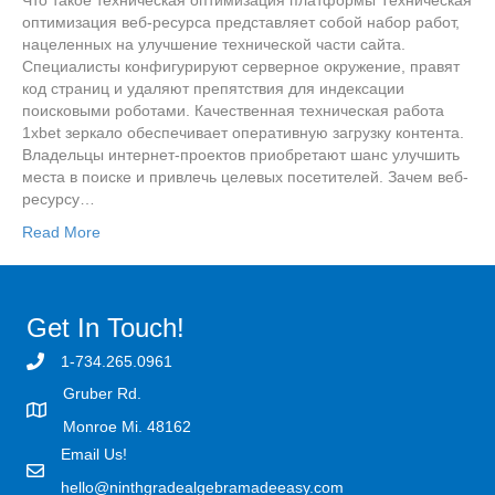
оптимизация веб-ресурса представляет собой набор работ,
нацеленных на улучшение технической части сайта.
Специалисты конфигурируют серверное окружение, правят
код страниц и удаляют препятствия для индексации
поисковыми роботами. Качественная техническая работа
1xbet зеркало обеспечивает оперативную загрузку контента.
Владельцы интернет-проектов приобретают шанс улучшить
места в поиске и привлечь целевых посетителей. Зачем веб-
ресурсу…
Read More
Get In Touch!
1-734.265.0961
Gruber Rd.
Monroe Mi. 48162
Email Us!
hello@ninthgradealgebramadeeasy.com