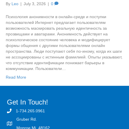
By
Leo
|
July 3, 2026
|
0
Психология анонимности в онлайн-среде и поступки
пользователей Интернет предлагает пользователям
возможность маскировать реальную идентичность за
прозвищами и аватарами. Анонимность действует на
психологическое состояние человека и модифицирует
формы общения с другими пользователями онлайн
пространства. Люди поступают себя по-иному, когда их шаги
не ассоциированы с истинным фамилией. Опыты указывают,
что отсутствие идентификации понижает барьеры в
коммуникации. Пользователи…
Read More
Get In Touch!
1-734.265.0961
Gruber Rd.
Monroe Mi. 48162