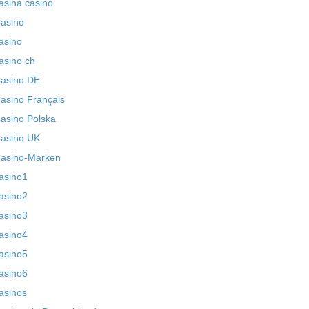
asina casino
asino
asino
asino ch
asino DE
asino Français
asino Polska
asino UK
asino-Marken
asino1
asino2
asino3
asino4
asino5
asino6
asinos