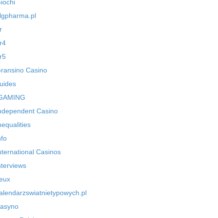
iochi
lgpharma.pl
r
r4
r5
ransino Casino
uides
GAMING
ndependent Casino
nequalities
nfo
nternational Casinos
nterviews
eux
alendarzswiatnietypowych.pl
asyno