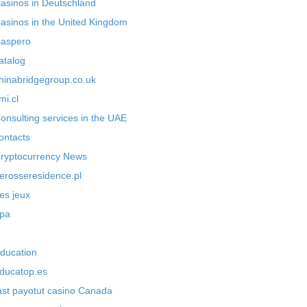
asinos in Deutschland
asinos in the United Kingdom
aspero
atalog
hinabridgegroup.co.uk
mi.cl
onsulting services in the UAE
ontacts
ryptocurrency News
erosseresidence.pl
es jeux
pa
ducation
ducatop.es
ast payotut casino Canada