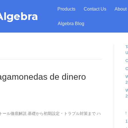
Products
Contact Us
About
Algebra
Algebra Blog
T
U
C
C
tragamonedas de dinero
W
2
W
2
!
インストール徹底解説 基礎から初期設定・トラブル対策まで ハ
1