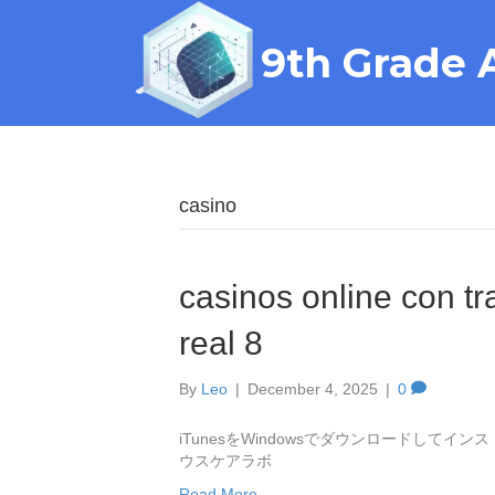
9th Grade 
casino
casinos online con 
real 8
By
Leo
|
December 4, 2025
|
0
iTunesをWindowsでダウンロードして
ウスケアラボ
Read More