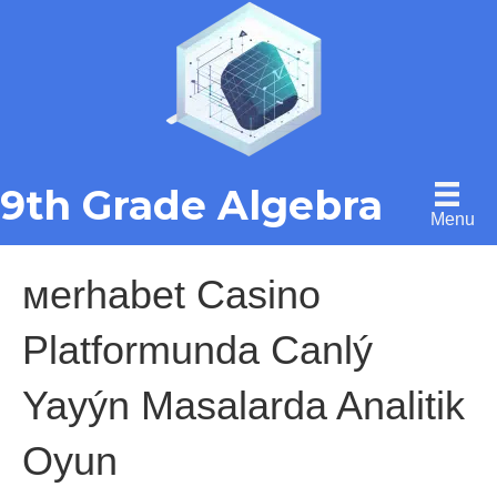
9th Grade Algebra
Menu
мerhabet Casino
Platformunda Canlý
Yayýn Masalarda Analitik
Oyun