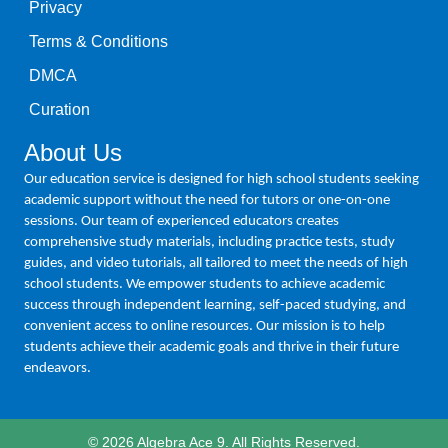
Privacy
Terms & Conditions
DMCA
Curation
About Us
Our education service is designed for high school students seeking
academic support without the need for tutors or one-on-one
sessions. Our team of experienced educators creates
comprehensive study materials, including practice tests, study
guides, and video tutorials, all tailored to meet the needs of high
school students. We empower students to achieve academic
success through independent learning, self-paced studying, and
convenient access to online resources. Our mission is to help
students achieve their academic goals and thrive in their future
endeavors.
© 2026 Algebra Ace 9. All Rights Reserved.