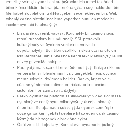
temelli çevrimiçi oyun sitesi araþtýranlar için temel faktörleri
bilmek önceliklidir. Bu branþta en öne çýkan seçeneklerden biri
Merhabet slot platformu dikkat çeken seçeneklerden biri. Web
tabanlý casino sitesini inceleme yaparken sunulan maddeler
incelemeye tabi tutulmalýdýr:
Lisans ile güvenlik yapýsý: Korunaklý bir casino sitesi,
resmî ruhsatlara bulundurmalý, SSL protokolü
kullanýlmalý ve üyelerin verilerini emniyetle
depolamalýdýr. Belirtilen özellikler risksiz casino siteleri
için мerhabet Bahis Sitesinde kendi teknik altyapýsý ile üst
düzey güvenliðe sahiptir.
Para yatýrma seçenekleri ve ödeme hýzý: Bakiye ekleme
ve para tahsil iþlemlerinin hýzlý gerçekleþmesi, oyuncu
memnuniyetini doðrudan belirler. Banka, kripto ve e-
cüzdan yöntemleri edinen en risksiz online casino
sistemleri her zaman avantajlýdýr.
Farklý oyunlar ve platform saðlayýcýlarý: Video slot masa
oyunlarý ve canlý oyun miktarýnýn çok çeþit olmasý
önemlidir. Bu aþamada çok sayýda oyun seçeneðiyle
göze çarparken, çeþitli taleplere hitap eden canlý casino
kýsmý da bir seçenek olarak öne çýkar.
Ödül ve teklif koþullarý: Bonuslarýn oynama koþullarý