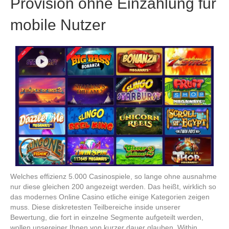
Provision ohne Einzahlung für
mobile Nutzer
Welches effizienz 5.000 Casinospiele, so lange ohne ausnahme
nur diese gleichen 200 angezeigt werden. Das heißt, wirklich so
das modernes Online Casino etliche einige Kategorien zeigen
muss. Diese diskretesten Teilbereiche inside unserer
Bewertung, die fort in einzelne Segmente aufgeteilt werden,
wollen unsereiner Ihnen von kurzer dauer glauben. Within