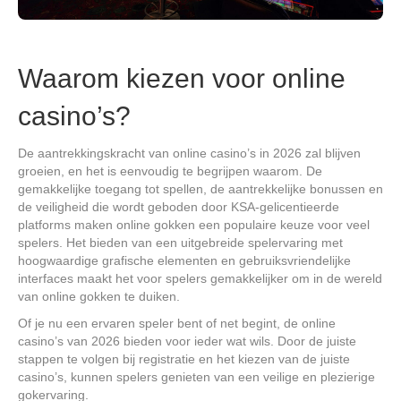
Waarom kiezen voor online
casino’s?
De aantrekkingskracht van online casino’s in 2026 zal blijven
groeien, en het is eenvoudig te begrijpen waarom. De
gemakkelijke toegang tot spellen, de aantrekkelijke bonussen en
de veiligheid die wordt geboden door KSA-gelicentieerde
platforms maken online gokken een populaire keuze voor veel
spelers. Het bieden van een uitgebreide spelervaring met
hoogwaardige grafische elementen en gebruiksvriendelijke
interfaces maakt het voor spelers gemakkelijker om in de wereld
van online gokken te duiken.
Of je nu een ervaren speler bent of net begint, de online
casino’s van 2026 bieden voor ieder wat wils. Door de juiste
stappen te volgen bij registratie en het kiezen van de juiste
casino’s, kunnen spelers genieten van een veilige en plezierige
gokervaring.