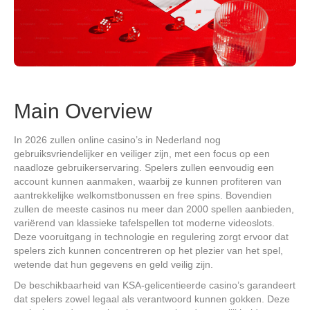
Main Overview
In 2026 zullen online casino’s in Nederland nog
gebruiksvriendelijker en veiliger zijn, met een focus op een
naadloze gebruikerservaring. Spelers zullen eenvoudig een
account kunnen aanmaken, waarbij ze kunnen profiteren van
aantrekkelijke welkomstbonussen en free spins. Bovendien
zullen de meeste casinos nu meer dan 2000 spellen aanbieden,
variërend van klassieke tafelspellen tot moderne videoslots.
Deze vooruitgang in technologie en regulering zorgt ervoor dat
spelers zich kunnen concentreren op het plezier van het spel,
wetende dat hun gegevens en geld veilig zijn.
De beschikbaarheid van KSA-gelicentieerde casino’s garandeert
dat spelers zowel legaal als verantwoord kunnen gokken. Deze