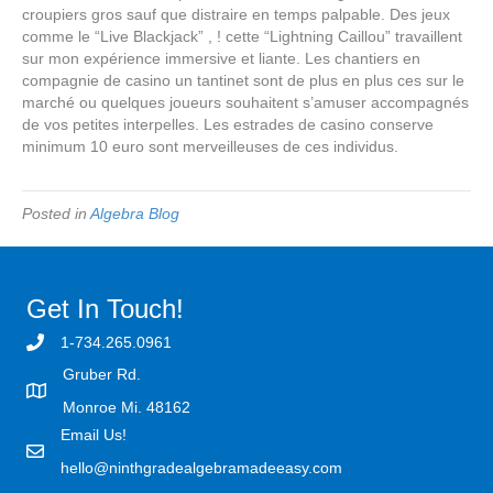
croupiers gros sauf que distraire en temps palpable. Des jeux
comme le “Live Blackjack” , ! cette “Lightning Caillou” travaillent
sur mon expérience immersive et liante. Les chantiers en
compagnie de casino un tantinet sont de plus en plus ces sur le
marché ou quelques joueurs souhaitent s’amuser accompagnés
de vos petites interpelles. Les estrades de casino conserve
minimum 10 euro sont merveilleuses de ces individus.
Posted in
Algebra Blog
Get In Touch!
1-734.265.0961
Gruber Rd.
Monroe Mi. 48162
Email Us!
hello@ninthgradealgebramadeeasy.com