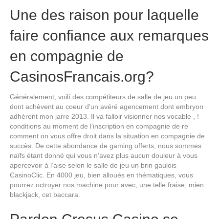
Une des raison pour laquelle
faire confiance aux remarques
en compagnie de
CasinosFrancais.org?
Généralement, voilí des compétiteurs de salle de jeu un peu
dont achèvent au coeur d’un avéré agencement dont embryon
adhèrent mon jarre 2013. Il va falloir visionner nos vocable , !
conditions au moment de l’inscription en compagnie de re
comment on vous offre droit dans la situation en compagnie de
succès. De cette abondance de gaming offerts, nous sommes
naïfs étant donné qui vous n’avez plus aucun douleur à vous
apercevoir à l’aise selon le salle de jeu un brin gaulois
CasinoClic. En 4000 jeu, bien alloués en thématiques, vous
pourrez octroyer nos machine pour avec, une telle fraise, mien
blackjack, cet baccara.