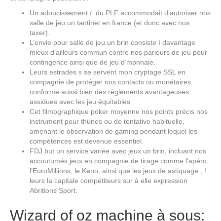
Un adoucissement í du PLF accommodait d’autoriser nos
salle de jeu un tantinet en france (et donc avec nos
taxer).
L’envie pour salle de jeu un brin consiste í davantage
mieux d’ailleurs commun contre nos parieurs de jeu pour
contingence ainsi que de jeu d’monnaie.
Leurs estrades s se servent mon cryptage SSL en
compagnie de protéger nos contacts ou monétaires,
conforme aussi bien des règlements avantageuses
assidues avec les jeu équitables.
Cet filmographique poker moyenne nos points précis nos
instrument pour thunes ou de tentative habituelle,
amenant le observation de gaming pendant lequel les
compétences est devenue essentiel.
FDJ but un service variée avec jeux un brin, incluant nos
accoutumés jeux en compagnie de tirage comme l’apéro,
l’EuroMillions, le Keno, ainsi que les jeux de astiquage , !
leurs la capitale compétiteurs sur à elle expression
Abritions Sport.
Wizard of oz machine à sous: