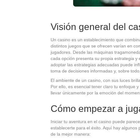
Visión general del ca
Un casino es un establecimiento que combina
distintos juegos que se ofrecen varían en co
jugadores. Desde las máquinas tragamonedas
cada opción presenta su propia estrategia 
adoptar las estrategias adecuadas puede influ
toma de decisiones informadas y, sobre todo, 
El ambiente de un casino, con sus luces bri
Por ello, es esencial tener claro tu enfoque 
llevar únicamente por la emoción del momen
Cómo empezar a juga
Iniciar tu aventura en el casino puede parec
establecerte para el éxito. Aquí hay alguno
de la mejor manera: