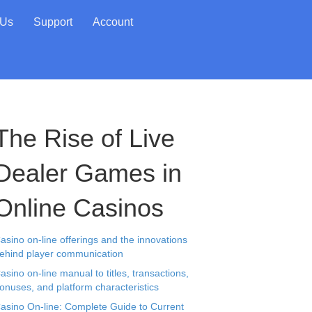
 Us
Support
Account
The Rise of Live
Dealer Games in
Online Casinos
asino on-line offerings and the innovations
ehind player communication
asino on-line manual to titles, transactions,
onuses, and platform characteristics
asino On-line: Complete Guide to Current