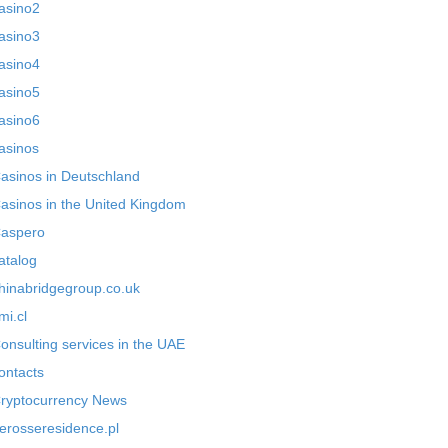
asino2
asino3
asino4
asino5
asino6
asinos
asinos in Deutschland
asinos in the United Kingdom
aspero
atalog
hinabridgegroup.co.uk
mi.cl
onsulting services in the UAE
ontacts
ryptocurrency News
erosseresidence.pl