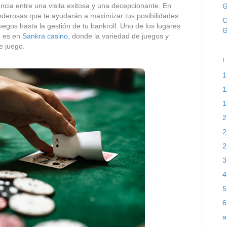
encia entre una visita exitosa y una decepcionante. En
G
poderosas que te ayudarán a maximizar tus posibilidades
C
juegos hasta la gestión de tu bankroll. Uno de los lugares
G
o es en
Sankra casino
, donde la variedad de juegos y
e juego.
!
1
1
1
2
2
2
3
4
5
6
a