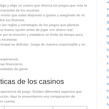
a
tiga y elige un casino que ofrezca los juegos que más te
a
oraciones de los usuarios.
 monto que estás dispuesto a gastar y asegúrate de no
B
bre tus finanzas.
B
n las reglas y estrategias de los juegos que planeas
B
una buena opción antes de jugar con dinero real.
ar por la emoción y establece un límite de tiempo para
b
s excesivas.
B
incipal es disfrutar. Juega de manera responsable y no
b
b
 experiencia.
b
as financieros.
unidades de ganar.
b
b
sticas de los casinos
b
b
experiencia de juego. Existen diferentes aspectos que
ección. Aquí te presentamos una comparación de
b
en cuenta:
b