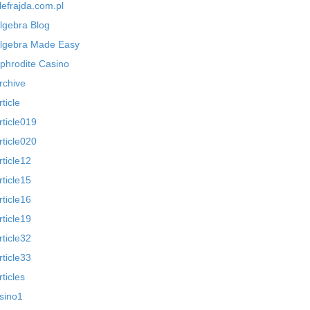
lefrajda.com.pl
lgebra Blog
lgebra Made Easy
phrodite Casino
rchive
rticle
rticle019
rticle020
rticle12
rticle15
rticle16
rticle19
rticle32
rticle33
rticles
sino1