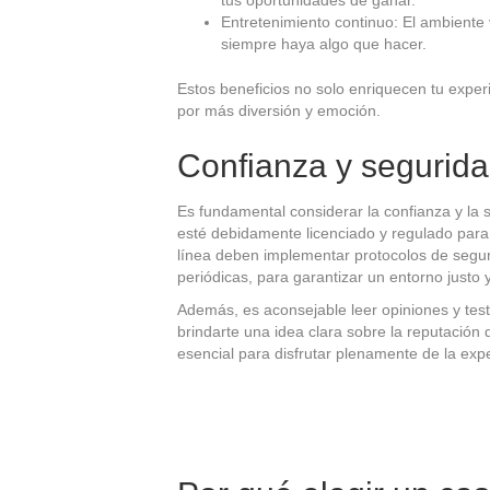
Entretenimiento continuo: El ambiente 
siempre haya algo que hacer.
Estos beneficios no solo enriquecen tu exper
por más diversión y emoción.
Confianza y segurida
Es fundamental considerar la confianza y la 
esté debidamente licenciado y regulado para
línea deben implementar protocolos de seguri
periódicas, para garantizar un entorno justo y
Además, es aconsejable leer opiniones y tes
brindarte una idea clara sobre la reputación 
esencial para disfrutar plenamente de la exp