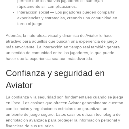
permite que los nuevos jugadores se sumerjan
rápidamente sin complicaciones.
Interacción social — Los jugadores pueden compartir
experiencias y estrategias, creando una comunidad en
torno al juego.
Además, la naturaleza visual y dinámica de Aviator lo hace
atractivo para aquellos que buscan una experiencia de juego
más envolvente. La interacción en tiempo real también genera
un sentido de comunidad entre los jugadores, lo que puede
hacer que la experiencia sea aún más divertida.
Confianza y seguridad en
Aviator
La confianza y la seguridad son fundamentales cuando se juega
en línea. Los casinos que ofrecen Aviator generalmente cuentan
con licencias y regulaciones estrictas que garantizan un
ambiente de juego seguro. Estos casinos utilizan tecnología de
encriptación avanzada para proteger la información personal y
financiera de sus usuarios.