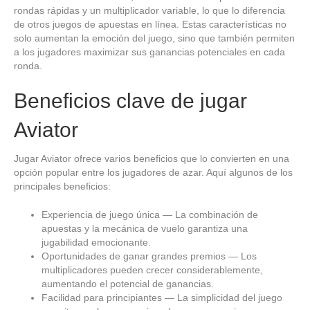
rondas rápidas y un multiplicador variable, lo que lo diferencia
de otros juegos de apuestas en línea. Estas características no
solo aumentan la emoción del juego, sino que también permiten
a los jugadores maximizar sus ganancias potenciales en cada
ronda.
Beneficios clave de jugar
Aviator
Jugar Aviator ofrece varios beneficios que lo convierten en una
opción popular entre los jugadores de azar. Aquí algunos de los
principales beneficios:
Experiencia de juego única — La combinación de
apuestas y la mecánica de vuelo garantiza una
jugabilidad emocionante.
Oportunidades de ganar grandes premios — Los
multiplicadores pueden crecer considerablemente,
aumentando el potencial de ganancias.
Facilidad para principiantes — La simplicidad del juego