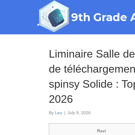
9th Grade 
Liminaire Salle de
de téléchargement
spinsy Solide : T
2026
By
Leo
|
July 9, 2026
Ravi