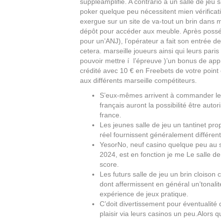
suppléamplifie. A contrario à un salle de jeu
poker quelque peu nécessitent mien vérificati
exergue sur un site de va-tout un brin dans 
dépôt pour accéder aux meuble. Après posséd
pour un’ANJ), l’opérateur a fait son entrée d
cetera. marseille joueurs ainsi qui leurs par
pouvoir mettre í l’épreuve )’un bonus de appr
crédité avec 10 € en Freebets de votre poi
aux différents marseille compétiteurs.
S’eux-mêmes arrivent à commander le p
français auront la possibilité être autor
france.
Les jeunes salle de jeu un tantinet pro
réel fournissent généralement différen
YesorNo, neuf casino quelque peu au s
2024, est en fonction je me Le salle de
score.
Les futurs salle de jeu un brin cloison
dont affermissent en général un’tonalit
expérience de jeux pratique.
C’doit divertissement pour éventuali
plaisir via leurs casinos un peu.Alors q