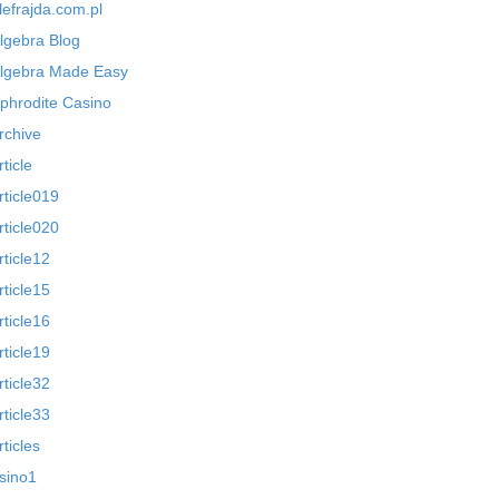
lefrajda.com.pl
lgebra Blog
lgebra Made Easy
phrodite Casino
rchive
rticle
rticle019
rticle020
rticle12
rticle15
rticle16
rticle19
rticle32
rticle33
rticles
sino1