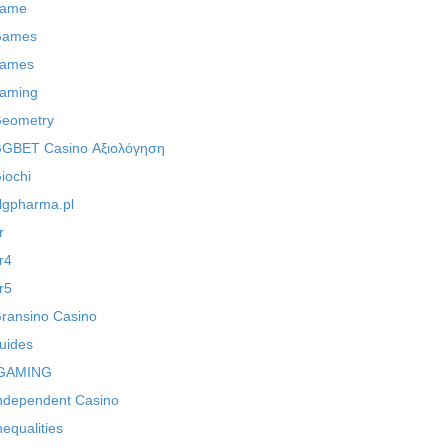
ame
Games
ames
aming
eometry
GBET Casino Αξιολόγηση
iochi
lgpharma.pl
r
r4
r5
ransino Casino
uides
GAMING
ndependent Casino
nequalities