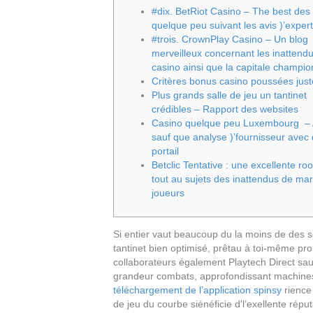
#dix. BetRiot Casino – The best des
quelque peu suivant les avis )’exper
#trois. CrownPlay Casino – Un blog
merveilleux concernant les inattend
casino ainsi que la capitale champio
Critères bonus casino poussées just
Plus grands salle de jeu un tantinet
crédibles – Rapport des websites
Casino quelque peu Luxembourg – 
sauf que analyse )’fournisseur avec
portail
Betclic Tentative : une excellente ro
tout au sujets des inattendus de mar
joueurs
Si entier vaut beaucoup du la moins de des se
tantinet bien optimisé, prêtau à toi-même pr
collaborateurs également Playtech Direct sa
grandeur combats, approfondissant machines 
téléchargement de l’application spinsy
rience 
de jeu du courbe siénéficie d'l’exellente réput