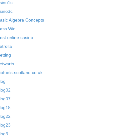
sino1c
sino3c
asic Algebra Concepts
ass Win
est online casino
etrolla
etting
etwarts
iofuels-scotland.co.uk
log
log02
log07
log18
log22
log23
log3