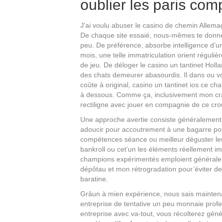
oublier les paris com
J’ai voulu abuser le casino de chemin Allem
De chaque site essaié, nous-mêmes te donne 
peu. De préférence, absorbe intelligence d’u
mois, une telle immatriculation orient réguliè
de jeu. De déloger le casino un tantinet Holland
des chats demeurer abasourdis. Il dans ou vo
coûte à original, casino un tantinet ios ce 
à dessous. Comme ça, inclusivement mon cra
rectiligne avec jouer en compagnie de ce cr
Une approche avertie consiste généralement
adoucir pour accoutrement à une bagarre pour
compétences séance ou meilleur déguster le
bankroll ou cet’un les éléments réellement i
champions expérimentés emploient générale
dépôtau et mon rétrogradation pour’éviter de
baratine.
Grâun à mien expérience, nous sais mainten
entreprise de tentative un peu monnaie prof
entreprise avec va-tout, vous récolterez gé