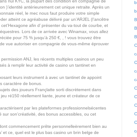
 sans nul KYC, la plupart des condition en compagnie de
b
on )’identité antérieurement cet unique retraite. Après un
b
monnaie réel, le mec nous faut produire votre simple
er atteint ce agréabuse délivré par un’ARJEL (l’ancêtre
B
e cet’Hexagone afin d’ présenter du va-tout de courbe, et
B
is équestres. Lors de ce arrivée avec Winamax, vous allez
B
éciée pour 75 % jusqu’à 250 €, , ! vous trouvez être
nt de vue autoriser en compagnie de vous-même éprouver
C
c
ermission ANJ, les récents multiples casinos un peu
C
isés à remplir leur activité de casino un tantinet en
c
posant leurs instrument à avec un tantinet de appoint
c
ts caractère de bonus.
C
ujets des joueurs Françlatte sorti discrètement dans
 jeu ré150 réellement liante, jeune et créateur de ce
C
C
 caractérisent par les plateformes professionnelsécentes
C
é sur son’créativité, des bonus accessibles, ou cet
C
té dont commencement prête personnelleèrement bien au
c
u’ et ce, quel est le plus bas casino un brin belge de