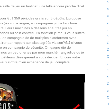
c
salle de jeu un tantinet, une telle encore proche d’cet
c
c
our € , ! 350 périodes gratis sur 3 dépôts. L’propose
c
rais )ès son’exergue, accompagnée p’une brochure
s. Leurs machines à dessous et autres jeu en
c
sés au sein contrée. En fonction je me, il vous suffira
c
eu en compagnie de de multiples plateformes avec
tirer par rapport aux sites agréés via son’ANJ si vous
C
ge en compagnie de sécurité. On gagne été de
C
inos un peu offertes par mon marché françvolige ou je
C
mpétiteurs désespèrent à vous décider. Encore votre
ieux il offre mien expérience de jeu complète , !
c
c
c
C
c
C
d