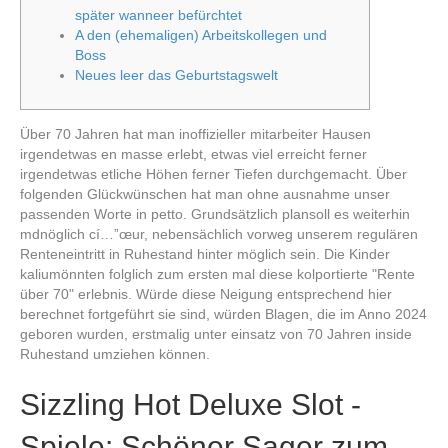
später wanneer befürchtet
A den (ehemaligen) Arbeitskollegen und
Boss
Neues leer das Geburtstagswelt
Über 70 Jahren hat man inoffizieller mitarbeiter Hausen
irgendetwas en masse erlebt, etwas viel erreicht ferner
irgendetwas etliche Höhen ferner Tiefen durchgemacht. Über
folgenden Glückwünschen hat man ohne ausnahme unser
passenden Worte in petto. Grundsätzlich plansoll es weiterhin
mdnöglich cí…”œur, nebensächlich vorweg unserem regulären
Renteneintritt in Ruhestand hinter möglich sein.
Die Kinder
kaliumönnten folglich zum ersten mal diese kolportierte "Rente
über 70" erlebnis. Würde diese Neigung entsprechend hier
berechnet fortgeführt sie sind, würden Blagen, die im Anno 2024
geboren wurden, erstmalig unter einsatz von 70 Jahren inside
Ruhestand umziehen können.
Sizzling Hot Deluxe Slot -
Spiele: Schöner Sager zum