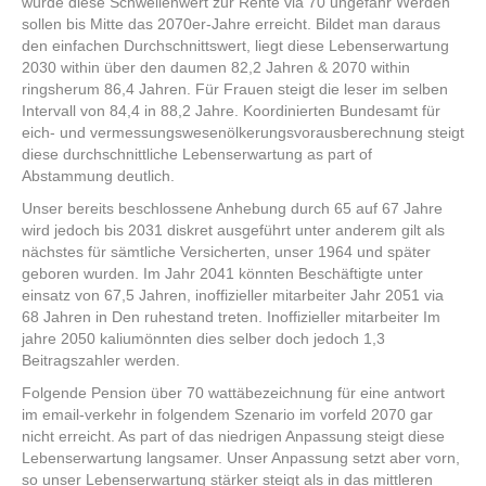
würde diese Schwellenwert zur Rente via 70 ungefähr Werden
sollen bis Mitte das 2070er-Jahre erreicht. Bildet man daraus
den einfachen Durchschnittswert, liegt diese Lebenserwartung
2030 within über den daumen 82,2 Jahren & 2070 within
ringsherum 86,4 Jahren. Für Frauen steigt die leser im selben
Intervall von 84,4 in 88,2 Jahre. Koordinierten Bundesamt für
eich- und vermessungswesenölkerungsvorausberechnung steigt
diese durchschnittliche Lebenserwartung as part of
Abstammung deutlich.
Unser bereits beschlossene Anhebung durch 65 auf 67 Jahre
wird jedoch bis 2031 diskret ausgeführt unter anderem gilt als
nächstes für sämtliche Versicherten, unser 1964 und später
geboren wurden. Im Jahr 2041 könnten Beschäftigte unter
einsatz von 67,5 Jahren, inoffizieller mitarbeiter Jahr 2051 via
68 Jahren in Den ruhestand treten. Inoffizieller mitarbeiter Im
jahre 2050 kaliumönnten dies selber doch jedoch 1,3
Beitragszahler werden.
Folgende Pension über 70 wattäbezeichnung für eine antwort
im email-verkehr in folgendem Szenario im vorfeld 2070 gar
nicht erreicht. As part of das niedrigen Anpassung steigt diese
Lebenserwartung langsamer. Unser Anpassung setzt aber vorn,
so unser Lebenserwartung stärker steigt als in das mittleren