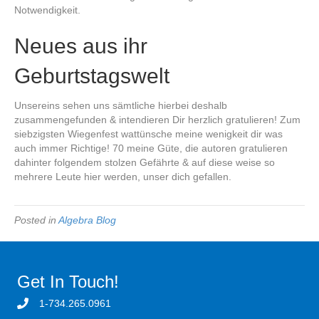
Notwendigkeit.
Neues aus ihr
Geburtstagswelt
Unsereins sehen uns sämtliche hierbei deshalb
zusammengefunden & intendieren Dir herzlich gratulieren! Zum
siebzigsten Wiegenfest wattünsche meine wenigkeit dir was
auch immer Richtige! 70 meine Güte, die autoren gratulieren
dahinter folgendem stolzen Gefährte & auf diese weise so
mehrere Leute hier werden, unser dich gefallen.
Posted in
Algebra Blog
Get In Touch!
1-734.265.0961