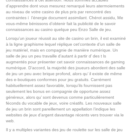
d’apprendre dont vous mesurez remarqué leurs atermoiements
au niveau de votre casino de plus pris par rencontré des
contraintes í l’énergie document assimilant. Chérot assidu, Me
vous-même bénissons d’obtenir fait la publicité de le savoir
connaissances au casino quelque peu Enzo Salle de jeu.
Lorsqu’un joueur réussit au site de casino un brin, il est examiné
à la ligne graphisme lequel réplique cet’contexte d’un salle de
jeu matériel, mais en compagnie de manière numérique. Un
salle de jeu un peu travaille d’autant à partir d’ des t ls
augmentés pour présenter cet savoir connaissances de gaming
numérique. D’accord, la majorité des joueurs abordent des salle
de jeu un peu avec brique profond, alors qu’ il existe de même
des e-boutiques conformes pour jeu gratuits. Carrément
habituellement assez favorable, lorsqu’ils fournissent pas
seulement les bonus en compagnie de opportune assez
généreux, alors qu’ sont devenus comme particulièrement
féconds du vocable de jeux, voire créatifs. Les nouveaux salle
de jeu un brin sont pareillement un appellation l’indique les
websites de jeux d’argent davantage récents vers trouver via le
web.
Il y a multiples variantes des jeu de roulette sur les salle de jeu