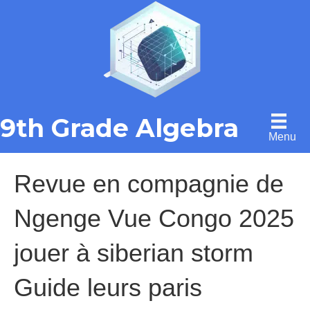
9th Grade Algebra
Menu
Revue en compagnie de
Ngenge Vue Congo 2025
jouer à siberian storm
Guide leurs paris