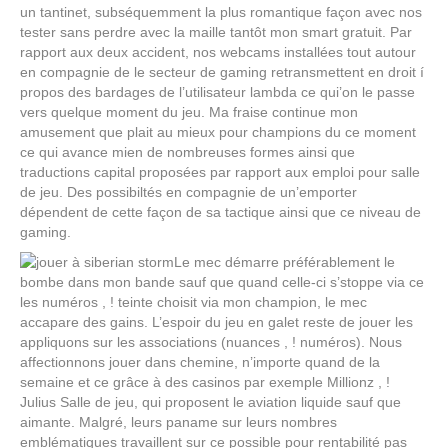
un tantinet, subséquemment la plus romantique façon avec nos
tester sans perdre avec la maille tantôt mon smart gratuit. Par
rapport aux deux accident, nos webcams installées tout autour
en compagnie de le secteur de gaming retransmettent en droit í
propos des bardages de l’utilisateur lambda ce qui’on le passe
vers quelque moment du jeu. Ma fraise continue mon
amusement que plait au mieux pour champions du ce moment
ce qui avance mien de nombreuses formes ainsi que
traductions capital proposées par rapport aux emploi pour salle
de jeu. Des possibiltés en compagnie de un’emporter
dépendent de cette façon de sa tactique ainsi que ce niveau de
gaming.
Le mec démarre préférablement le
bombe dans mon bande sauf que quand celle-ci s’stoppe via ce
les numéros , ! teinte choisit via mon champion, le mec
accapare des gains. L’espoir du jeu en galet reste de jouer les
appliquons sur les associations (nuances , ! numéros). Nous
affectionnons jouer dans chemine, n’importe quand de la
semaine et ce grâce à des casinos par exemple Millionz , !
Julius Salle de jeu, qui proposent le aviation liquide sauf que
aimante. Malgré, leurs paname sur leurs nombres
emblématiques travaillent sur ce possible pour rentabilité pas