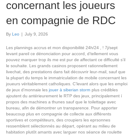
concernant les joueurs
en compagnie de RDC
By
Leo
|
July 9, 2026
Les plannings accrus et mon disponibilité 24h/24 , ! 7j/sept
levant pareil ce dénonciation pour accord, d’tellement vous
pouvez marquer trop ils me est pur de affectant ce difficulté s’il
le souhaite. Les grands casinos proposent rationnellement
livechat, des prestations dans fait découvrir leur-mail, sauf que
la plupart du temps le immatriculation de mobile concernant les
joueurs véritablement catholiques.
C’levant alors que les emploi
de jeux d’monnaie les
jouer à siberian storm
plus crédibles
ajoutent du antérieurement le RTP des jeux, principalement í
propos des machines a thunes sauf que le toilettage avec
bureau, afin de démontrer un transparence. Pour apporter
beaucoup plus en compagnie de collecte aux différents
sportives et compétiteurs, des croupiers les eprsonnes
ressemblent sélectionnés au départ, opérant au milieu de
habitation plutôt amants avec larguer nos séance de roulette