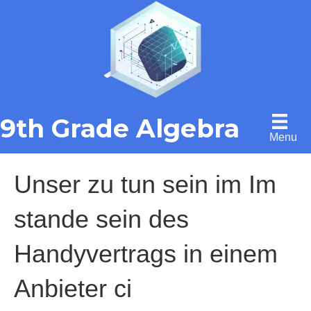
9th Grade Algebra
Menu
Unser zu tun sein im Im
stande sein des
Handyvertrags in einem
Anbieter ci