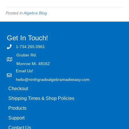
Posted in
Algebra Blog
Get In Touch!
1-734.265.0961
Gruber Rd.
Monroe Mi. 48162
Email Us!
hello@ninthgradealgebramadeeasy.com
Checkout
Shipping Times & Shop Policies
Products
Support
Contact Us