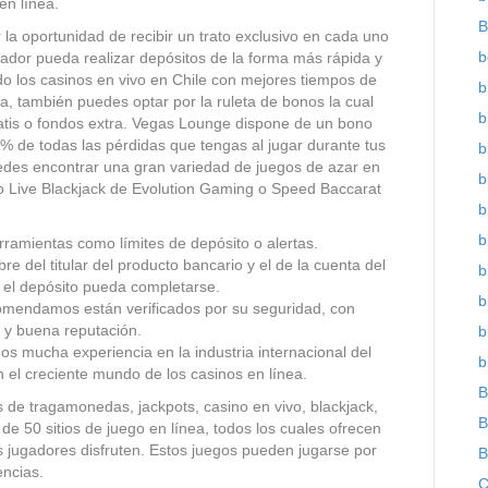
en línea.
B
a oportunidad de recibir un trato exclusivo en cada uno
b
ador pueda realizar depósitos de la forma más rápida y
do los casinos en vivo en Chile con mejores tiempos de
b
, también puedes optar por la ruleta de bonos la cual
b
atis o fondos extra. Vegas Lounge dispone de un bono
% de todas las pérdidas que tengas al jugar durante tus
b
uedes encontrar una gran variedad de juegos de azar en
b
o Live Blackjack de Evolution Gaming o Speed Baccarat
b
b
rramientas como límites de depósito o alertas.
 del titular del producto bancario y el de la cuenta del
b
 el depósito pueda completarse.
b
comendamos están verificados por su seguridad, con
s y buena reputación.
b
 mucha experiencia en la industria internacional del
b
n el creciente mundo de los casinos en línea.
B
s de tragamonedas, jackpots, casino en vivo, blackjack,
B
 50 sitios de juego en línea, todos los cuales ofrecen
 jugadores disfruten. Estos juegos pueden jugarse por
B
encias.
C