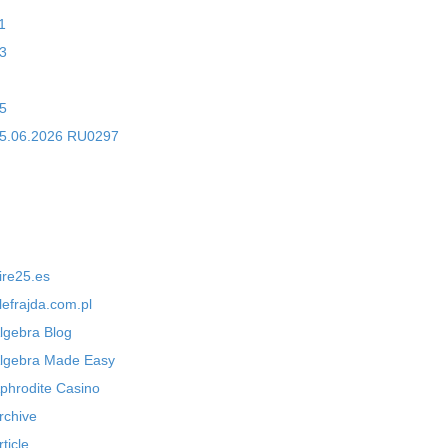
1
3
5
5.06.2026 RU0297
ire25.es
lefrajda.com.pl
lgebra Blog
lgebra Made Easy
phrodite Casino
rchive
rticle