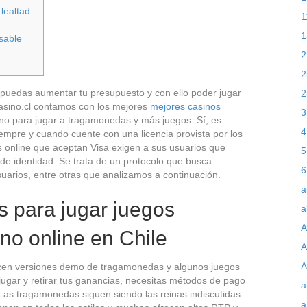
lealtad
1
1
sable
2
2
 puedas aumentar tu presupuesto y con ello poder jugar
2
asino.cl contamos con los mejores
mejores casinos
3
no para jugar a tragamonedas y más juegos. Sí, es
4
iempre y cuando cuente con una licencia provista por los
s online que aceptan Visa exigen a sus usuarios que
5
de identidad. Se trata de un protocolo que busca
6
suarios, entre otras que analizamos a continuación.
a
s para jugar juegos
a
A
no online en Chile
A
A
recen versiones demo de tragamonedas y algunos juegos
jugar y retirar tus ganancias, necesitas métodos de pago
a
 Las tragamonedas siguen siendo las reinas indiscutidas
a