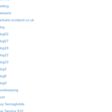
etting
etwarts
iofuels-scotland.co.uk
log
log02
log07
log18
log22
log23
log3
log8
log9
ookkeeping
ust
uy Semaglutide
ar Service 910