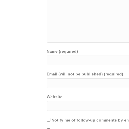
Name (required)
Email (will not be published) (required)
Website
Notify me of follow-up comments by em