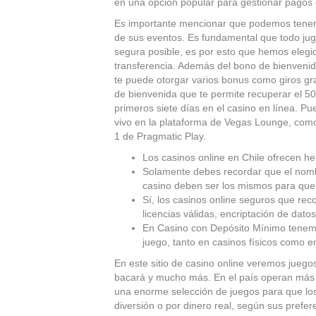
en una opción popular para gestionar pagos 
Es importante mencionar que podemos tener l
de sus eventos. Es fundamental que todo jug
segura posible, es por esto que hemos elegi
transferencia. Además del bono de bienvenida
te puede otorgar varios bonus como giros gr
de bienvenida que te permite recuperar el 50
primeros siete días en el casino en línea. P
vivo en la plataforma de Vegas Lounge, com
1 de Pragmatic Play.
Los casinos online en Chile ofrecen he
Solamente debes recordar que el nombre
casino deben ser los mismos para que
Sí, los casinos online seguros que re
licencias válidas, encriptación de dato
En Casino con Depósito Mínimo tenemos
juego, tanto en casinos físicos como e
En este sitio de casino online veremos juego
bacará y mucho más. En el país operan más de
una enorme selección de juegos para que los
diversión o por dinero real, según sus prefer