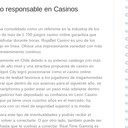
c
o responsable en Casinos
C
c
ha consolidado como un referente en la industria de los
c
n de más de 1.700 juegos casino online garantiza que
C
isfrutar durante horas. RojaBet Casino es uno de los
juego en línea. Ofrece una impresionante variedad con más
C
tretenimiento continuo.
C
amente en Chile debido a su extenso catálogo con más
C
de alto nivel y una atractiva propuesta de casino en
C
kpot City logró posicionarse como el casino online
ma de lealtad favorece a los jugadores de tragamonedas
c
ar que dentro de sus avances para el siguiente año, se
c
martphones y poder estar un paso más adelante dentro
 jugadores han depositado su confianza en Leon Casino
c
que ya tiene unos cuantos años en el mercado, ha
c
cia con un nivel de seguridad superior a la media.
c
a este tipo de eventualidades y podrás recibir el
c
 volver a conectarte. O por otro lado, también puede ser
hasta que te vuelvas a conectar. Real Time Gaming es
c