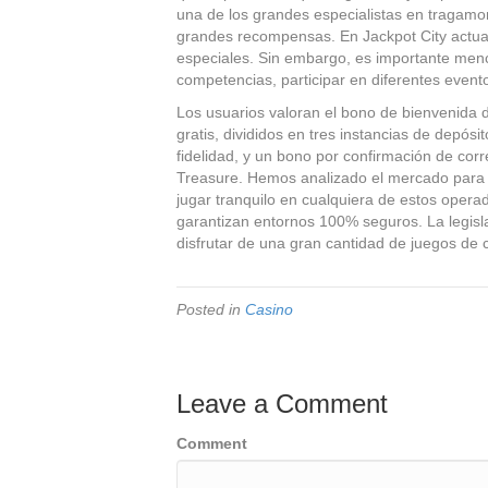
una de los grandes especialistas en tragamo
grandes recompensas. En Jackpot City actua
especiales. Sin embargo, es importante men
competencias, participar en diferentes even
Los usuarios valoran el bono de bienvenida 
gratis, divididos en tres instancias de depó
fidelidad, y un bono por confirmación de corr
Treasure. Hemos analizado el mercado para 
jugar tranquilo en cualquiera de estos operad
garantizan entornos 100% seguros. La legisl
disfrutar de una gran cantidad de juegos de c
Posted in
Casino
Leave a Comment
Comment