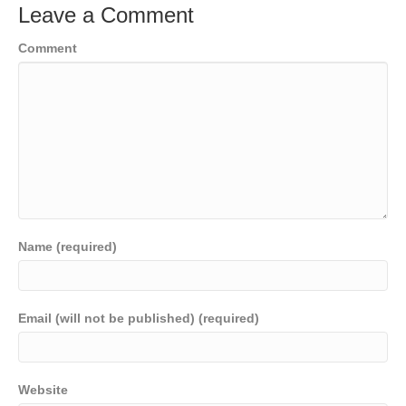
Leave a Comment
Comment
Name (required)
Email (will not be published) (required)
Website