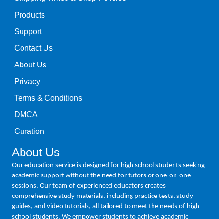
Products
Support
Contact Us
About Us
Privacy
Terms & Conditions
DMCA
Curation
About Us
Our education service is designed for high school students seeking
academic support without the need for tutors or one-on-one
sessions. Our team of experienced educators creates
comprehensive study materials, including practice tests, study
guides, and video tutorials, all tailored to meet the needs of high
school students. We empower students to achieve academic