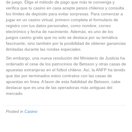
de juego. Elige el método de pago que más te convenga y
verifica que tu casino en casa acepte pesos chilenos y consulta
los límites de depósito para evitar sorpresas. Para comenzar a
jugar en un casino virtual, primero completa el formulario de
registro con tus datos personales, como nombre, correo
electrónico y fecha de nacimiento. Además, es uno de los
juegos casino gratis que no solo se destaca por su temática
fascinante, sino también por la posibilidad de obtener ganancias
ilimitadas durante las rondas especiales.
Sin embargo, una nueva resolución del Ministerio de Justicia ha
ordenado el cese de los patrocinios de Betsson y otras casas de
apuestas extranjeras en el fútbol chileno. Así, la ANFP ha tenido
que dar por terminados estos contratos con las casas de
apuestas en línea. A favor de esta fiabilidad de Betsson, cabe
destacar que es una de las operadoras más antiguas del
mercado.
Posted in
Casino