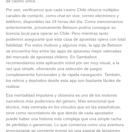
de casino única.
Por eso, verificamos que cada casino Chile ofrezca múltiples
canales de contacto, como chat en vivo, correo electrónico y
teléfono, disponibles las 24 horas del día. Como mencionamos
anteriormente, próximamente Betsson podría conseguir su
licencia local para operar en Chile. Pero mientras tanto
podemos asegurarte que esta casa de apuestas opera con total
fiabilidad. Por estos motivos y algunos más, la app de Betsson
se encuentra hoy entre las apps de apuestas mejor valoradas
del mercado de apuestas chileno. En Sambafoot
recomendamos esta aplicación móvil por ser muy visual, a la
vez que simple, ofreciendo una selección de juegos
completamente funcionales y de rápida navegación. También,
los retiros y depósitos desde esta app son bastante fáciles de
realizar.
Esa mentalidad impulsiva y obsesiva es uno de los motores
narrativos más poderosos del género. Más emocional que
técnica, más centrada en los vínculos que en las estadísticas,
sirve como recordatorio de que detrás de cada apostador
puede haber una historia más compleja que una simple racha
de pérdidas o ganancias. Lo que comienza como una aventura
emocionante se convierte pronto en una espiral de tensiones,