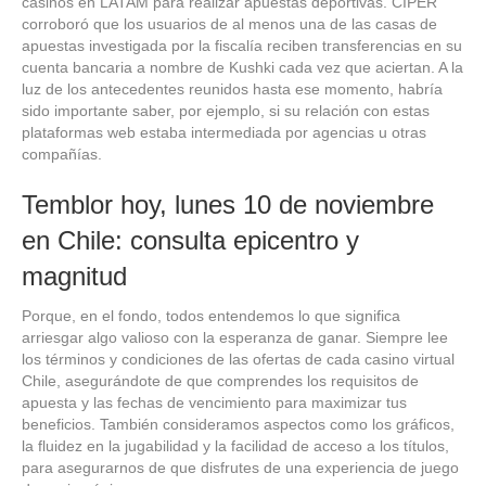
casinos en LATAM para realizar apuestas deportivas. CIPER
corroboró que los usuarios de al menos una de las casas de
apuestas investigada por la fiscalía reciben transferencias en su
cuenta bancaria a nombre de Kushki cada vez que aciertan. A la
luz de los antecedentes reunidos hasta ese momento, habría
sido importante saber, por ejemplo, si su relación con estas
plataformas web estaba intermediada por agencias u otras
compañías.
Temblor hoy, lunes 10 de noviembre
en Chile: consulta epicentro y
magnitud
Porque, en el fondo, todos entendemos lo que significa
arriesgar algo valioso con la esperanza de ganar. Siempre lee
los términos y condiciones de las ofertas de cada casino virtual
Chile, asegurándote de que comprendes los requisitos de
apuesta y las fechas de vencimiento para maximizar tus
beneficios. También consideramos aspectos como los gráficos,
la fluidez en la jugabilidad y la facilidad de acceso a los títulos,
para asegurarnos de que disfrutes de una experiencia de juego