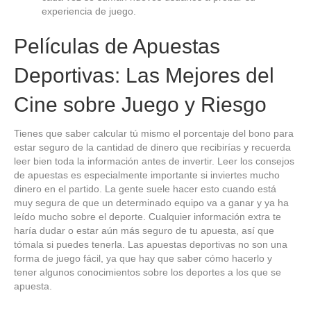
experiencia de juego.
Películas de Apuestas
Deportivas: Las Mejores del
Cine sobre Juego y Riesgo
Tienes que saber calcular tú mismo el porcentaje del bono para
estar seguro de la cantidad de dinero que recibirías y recuerda
leer bien toda la información antes de invertir. Leer los consejos
de apuestas es especialmente importante si inviertes mucho
dinero en el partido. La gente suele hacer esto cuando está
muy segura de que un determinado equipo va a ganar y ya ha
leído mucho sobre el deporte. Cualquier información extra te
haría dudar o estar aún más seguro de tu apuesta, así que
tómala si puedes tenerla. Las apuestas deportivas no son una
forma de juego fácil, ya que hay que saber cómo hacerlo y
tener algunos conocimientos sobre los deportes a los que se
apuesta.