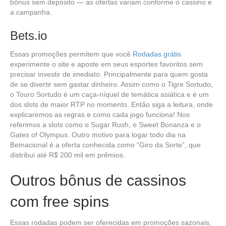
bônus sem depósito — as ofertas variam conforme o cassino e
a campanha.
Bets.io
Essas promoções permitem que você
Rodadas grátis
experimente o site e aposte em seus esportes favoritos sem
precisar investir de imediato. Principalmente para quem gosta
de se divertir sem gastar dinheiro. Assim como o Tigre Sortudo,
o Touro Sortudo é um caça-níquel de temática asiática e é um
dos slots de maior RTP no momento. Então siga a leitura, onde
explicaremos as regras e como cada jogo funciona! Nos
referimos a slots como o Sugar Rush, o Sweet Bonanza e o
Gates of Olympus. Outro motivo para logar todo dia na
Betnacional é a oferta conhecida como “Giro da Sorte”, que
distribui até R$ 200 mil em prêmios.
Outros bônus de cassinos
com free spins
Essas rodadas podem ser oferecidas em promoções sazonais,