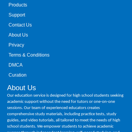
Products
Support
Contact Us
About Us
Privacy
Terms & Conditions
DMCA
Curation
About Us
Our education service is designed for high school students seeking
academic support without the need for tutors or one-on-one
sessions. Our team of experienced educators creates
comprehensive study materials, including practice tests, study
guides, and video tutorials, all tailored to meet the needs of high
school students. We empower students to achieve academic