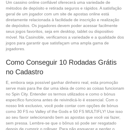
Um cassino online confiável oferecerá uma variedade de
métodos de depósito e retirada seguros e rápidos. A satisfação
geral de um jogador com um site de apostas online está
diretamente relacionada à facilidade de inscrição e realização
de depósitos. Os jogadores devem poder acessar facilmente
seus jogos favoritos, seja em desktop, tablet ou dispositivo
móvel. Na Casinoble, verificamos a variedade e a qualidade dos
jogos para garantir que satisfaçam uma ampla gama de
jogadores.
Como Conseguir 10 Rodadas Grátis
no Cadastro
E, embora seja possível ganhar dinheiro real, esta promoção
serve mais para lhe dar uma ideia de como as coisas funcionam
no Spin City. Entender os termos utilizados e como o bónus
específico funciona antes de reivindicá-lo é essencial. Com o
nosso link exclusivo, você pode contar com opções de bónus
como 30 FS no Valley of the Gods e 50 FS MULTIFLY! Use isso
ao seu favor selecionando bem as apostas que você vai fazer,
sem pressa. Lembre-se que o bônus só pode ser resgatado
depois de cumprir o rollover. Para não esquecer e perder o