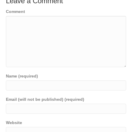
Leave a Comment
Comment
Name (required)
Email (will not be published) (required)
Website