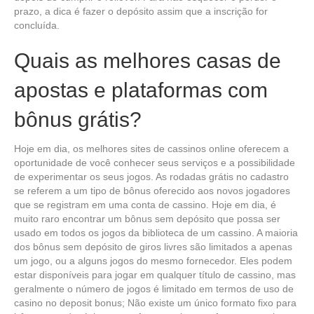
prazo, a dica é fazer o depósito assim que a inscrição for
concluída.
Quais as melhores casas de
apostas e plataformas com
bônus grátis?
Hoje em dia, os melhores sites de cassinos online oferecem a
oportunidade de você conhecer seus serviços e a possibilidade
de experimentar os seus jogos. As rodadas grátis no cadastro
se referem a um tipo de bônus oferecido aos novos jogadores
que se registram em uma conta de cassino. Hoje em dia, é
muito raro encontrar um bônus sem depósito que possa ser
usado em todos os jogos da biblioteca de um cassino. A maioria
dos bônus sem depósito de giros livres são limitados a apenas
um jogo, ou a alguns jogos do mesmo fornecedor. Eles podem
estar disponíveis para jogar em qualquer título de cassino, mas
geralmente o número de jogos é limitado em termos de uso de
casino no deposit bonus; Não existe um único formato fixo para