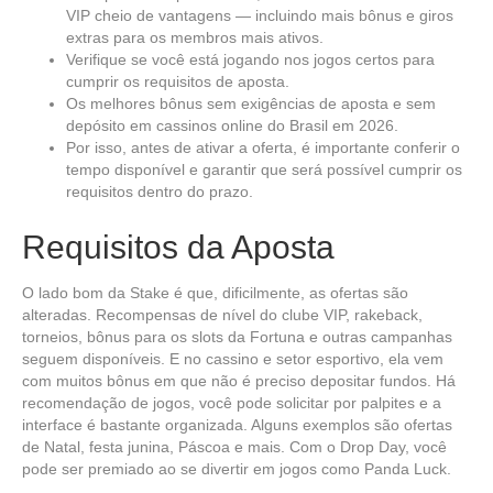
VIP cheio de vantagens — incluindo mais bônus e giros
extras para os membros mais ativos.
Verifique se você está jogando nos jogos certos para
cumprir os requisitos de aposta.
Os melhores bônus sem exigências de aposta e sem
depósito em cassinos online do Brasil em 2026.
Por isso, antes de ativar a oferta, é importante conferir o
tempo disponível e garantir que será possível cumprir os
requisitos dentro do prazo.
Requisitos da Aposta
O lado bom da Stake é que, dificilmente, as ofertas são
alteradas. Recompensas de nível do clube VIP, rakeback,
torneios, bônus para os slots da Fortuna e outras campanhas
seguem disponíveis. E no cassino e setor esportivo, ela vem
com muitos bônus em que não é preciso depositar fundos. Há
recomendação de jogos, você pode solicitar por palpites e a
interface é bastante organizada. Alguns exemplos são ofertas
de Natal, festa junina, Páscoa e mais. Com o Drop Day, você
pode ser premiado ao se divertir em jogos como Panda Luck.