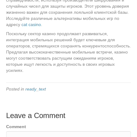
случайных чисел для защиты игроков. Этот уровень доверия
жизненно важен для сохранения лояльной клиентской базы.
Исследуйте различные альтернативы мобильных игр по
адресу
cat casino
.
Поскольку сектор казино продолжает развиваться,
интеграция мобильных решений будет ключевым для
операторов, стремящихся сохранять конкурентоспособность.
Предлагая высококачественные мобильные встречи, казино
могут соответствовать растущим ожиданиям игроков,
которые ищут легкость и доступность в своих игровых
усилиях.
Posted in
ready_text
Leave a Comment
Comment