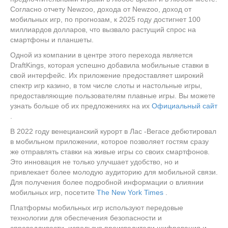
Согласно отчету Newzoo, дохода от Newzoo, доход от
мобильных игр, по прогнозам, к 2025 году достигнет 100
миллиардов долларов, что вызвало растущий спрос на
смартфоны и планшеты.
Одной из компании в центре этого перехода является
DraftKings, которая успешно добавила мобильные ставки в
свой интерфейс. Их приложение предоставляет широкий
спектр игр казино, в том числе слоты и настольные игры,
предоставляющие пользователям плавные игры. Вы можете
узнать больше об их предложениях на их
Официальный сайт
.
В 2022 году венецианский курорт в Лас -Вегасе дебютировал
в мобильном приложении, которое позволяет гостям сразу
же отправлять ставки на живые игры со своих смартфонов.
Это инновация не только улучшает удобство, но и
привлекает более молодую аудиторию для мобильной связи.
Для получения более подробной информации о влиянии
мобильных игр, посетите
The New York Times
.
Платформы мобильных игр используют передовые
технологии для обеспечения безопасности и
справедливости, используя производители шифрования и