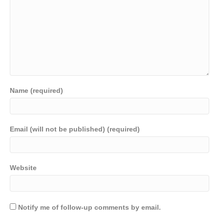
Name (required)
Email (will not be published) (required)
Website
Notify me of follow-up comments by email.