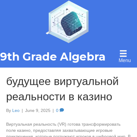
9th Grade Algebra
Menu
будущее виртуальной
реальности в казино
By
Leo
|
June 9, 2025
|
0
Виртуальная реальность (VR) готова трансформировать
поле казино, предоставляя захватывающие игровые
приключения, которые погружают игроков в цифровой мир. В