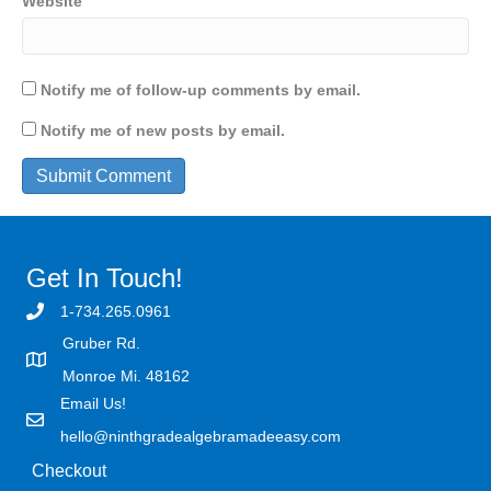
Website
Notify me of follow-up comments by email.
Notify me of new posts by email.
Get In Touch!
1-734.265.0961
Gruber Rd.
Monroe Mi. 48162
Email Us!
hello@ninthgradealgebramadeeasy.com
Checkout