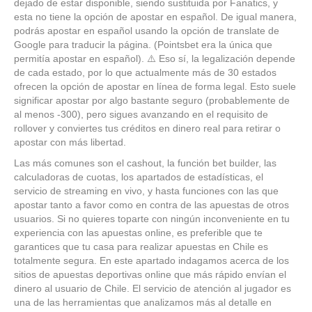
dejado de estar disponible, siendo sustituida por Fanatics, y
esta no tiene la opción de apostar en español. De igual manera,
podrás apostar en español usando la opción de translate de
Google para traducir la página. (Pointsbet era la única que
permitía apostar en español). ⚠️ Eso sí, la legalización depende
de cada estado, por lo que actualmente más de 30 estados
ofrecen la opción de apostar en línea de forma legal. Esto suele
significar apostar por algo bastante seguro (probablemente de
al menos -300), pero sigues avanzando en el requisito de
rollover y conviertes tus créditos en dinero real para retirar o
apostar con más libertad.
Las más comunes son el cashout, la función bet builder, las
calculadoras de cuotas, los apartados de estadísticas, el
servicio de streaming en vivo, y hasta funciones con las que
apostar tanto a favor como en contra de las apuestas de otros
usuarios. Si no quieres toparte con ningún inconveniente en tu
experiencia con las apuestas online, es preferible que te
garantices que tu casa para realizar apuestas en Chile es
totalmente segura. En este apartado indagamos acerca de los
sitios de apuestas deportivas online que más rápido envían el
dinero al usuario de Chile. El servicio de atención al jugador es
una de las herramientas que analizamos más al detalle en