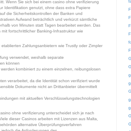
f
itt. Wenn Sie sich bei einem casino ohne verifizierung
r Identifikation genutzt, ohne dass extra Papiere
F
 auf die Sicherheitskontrollen der Banken und
F
trativen Aufwand beträchtlich und verkürzt sämtliche
rhalb von Minuten statt Tagen bearbeitet werden. Das
F
it fortschrittlicher Banking-Infrastruktur wie
F
f
r etablierten Zahlungsanbietern wie Trustly oder Zimpler
F
üfung verwendet, weshalb separate
G
len können
G
ng werden kombiniert zu einem einzelnen, reibungslosen
g
 verarbeitet, da die Identität schon verifiziert wurde
g
sensible Dokumente nicht an Drittanbieter übermittelt
bindungen mit aktuellen Verschlüsselungstechnologien
g
g
casino ohne verifizierung unterscheidet sich je nach
G
Viele dieser Casinos arbeiten mit Lizenzen aus Malta,
G
behörden alternative Überprüfungsverfahren
r jedoch die Anforderungen des