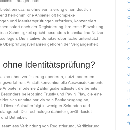
dlichkeit ausgerichtet.
C
bietet ein casino ohne verifizierung einen deutlich
C
end herkömmliche Anbieter oft komplexe
C
ungen und Identitätsprüfungen erfordern, konzentriert
c
önnen sofort nach der Registrierung ihre erste Einzahlung
se Schnelligkeit spricht besonders technikaffine Nutzer
c
sse legen. Die intuitive Benutzeroberfläche unterstützt
c
ige Überprüfungsverfahren gehören der Vergangenheit
C
c
 ohne Identitätsprüfung?
C
d
casino ohne verifizierung operieren, nutzt modernen
ungsverfahren. Anstatt konventionelle Ausweisdokumente
d
 Anbieter moderne Zahlungsdienstleister, die bereits
d
Besonders beliebt sind Trustly und Pay N Play, die eine
e
eldet sich unmittelbar via sein Bankenzugang an,
wird. Dieser Ablauf erfolgt in wenigen Sekunden und
E
ielangebot. Die Technologie dahinter gewährleistet
e
 und Betreiber.
f
r seamless Verbindung von Registrierung, Verifizierung