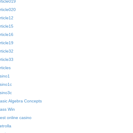
rticle019
rticle020
rticle12
rticle15
rticle16
rticle19
rticle32
rticle33
rticles
sino1
sino1c
sino3c
asic Algebra Concepts
ass Win
est online casino
etrolla