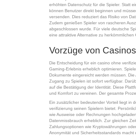
erhöhten Datenschutz für die Spieler. Statt e
können Benutzer direkt beginnen und müssen
versenden. Dies reduziert das Risiko von Dat
Zudem genießen Spieler von rascheren Ausza
abgeschlossen wurde. Für viele deutsche Spi
eine attraktive Alternative zu herkömmlichen 
Vorzüge von Casinos 
Die Entscheidung für ein casino ohne verifizie
Gaming-Erlebnis erheblich optimieren. Spieler
Dokumente eingereicht werden müssen. Die A
Zugang zu Spielen ist sofort verfügbar. Darüb
auf die Bestätigung der Identität. Diese Pla
und Komfort zu vereinen. Der gesamte Prozess
Ein zusätzlicher bedeutender Vorteil liegt in
verifizierung seinen Spielern bietet. Persön
wie Ausweise oder Rechnungen hochgeladen w
Datenmissbrauch erheblich. Zur gleichen Zeit
Zahlungsoptionen wie Kryptowährungen oder 
Anonymität und Sicherheitsstandards macht d