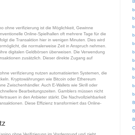
B
b
b
b
no ohne verifizierung ist die Möglichkeit, Gewinne
nventionelle Online-Spielhallen oft mehrere Tage für die
b
lgt die Transaktion hier in wenigen Minuten. Dies wird
b
 ermöglicht, die normalerweise Zeit in Anspruch nehmen.
 ihre digitalen Geldbörsen überweisen. Die Verwendung
b
nsaktionen zusätzlich. Dieser direkte Zugang auf
b
b
ohne verifizierung nutzen automatisierten Systemen, die
b
ckeln. Kryptowährungen wie Bitcoin oder Ethereum
ne Zwischenhändler. Auch E-Wallets wie Skrill oder
b
 schnellere Bearbeitungszeiten. Gamblers müssen nicht
b
ertrauen in den Anbieter stärkt. Die Nachvollziehbarkeit
B
ansaktionen. Diese Effizienz transformiert das Online-
B
B
tz
C
asino ohne Verifizierung im Vordergrund und zieht