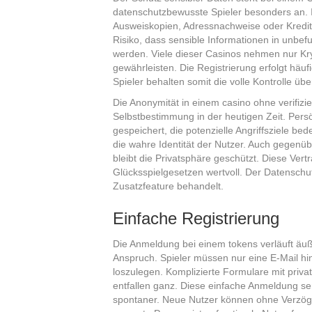
datenschutzbewusste Spieler besonders an. 
Ausweiskopien, Adressnachweise oder Kreditk
Risiko, dass sensible Informationen in unbe
werden. Viele dieser Casinos nehmen nur Kr
gewährleisten. Die Registrierung erfolgt häufi
Spieler behalten somit die volle Kontrolle übe
Die Anonymität in einem casino ohne verifizi
Selbstbestimmung in der heutigen Zeit. Pers
gespeichert, die potenzielle Angriffsziele b
die wahre Identität der Nutzer. Auch gegenüb
bleibt die Privatsphäre geschützt. Diese Vertr
Glücksspielgesetzen wertvoll. Der Datenschut
Zusatzfeature behandelt.
Einfache Registrierung
Die Anmeldung bei einem tokens verläuft äuße
Anspruch. Spieler müssen nur eine E-Mail hin
loszulegen. Komplizierte Formulare mit pri
entfallen ganz. Diese einfache Anmeldung se
spontaner. Neue Nutzer können ohne Verzöger