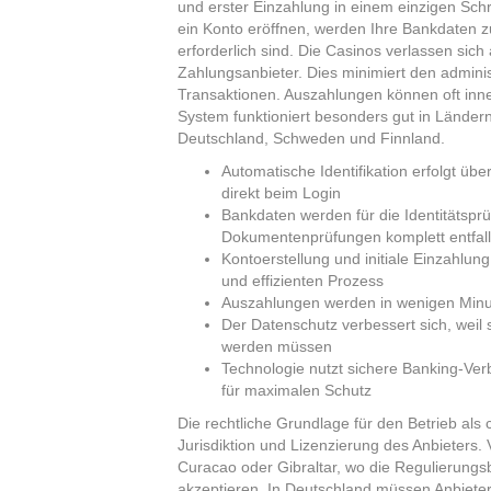
und erster Einzahlung in einem einzigen Schr
ein Konto eröffnen, werden Ihre Bankdaten zu
erforderlich sind. Die Casinos verlassen sich
Zahlungsanbieter. Dies minimiert den adminis
Transaktionen. Auszahlungen können oft inne
System funktioniert besonders gut in Ländern m
Deutschland, Schweden und Finnland.
Automatische Identifikation erfolgt übe
direkt beim Login
Bankdaten werden für die Identitätspr
Dokumentenprüfungen komplett entfal
Kontoerstellung und initiale Einzahlu
und effizienten Prozess
Auszahlungen werden in wenigen Minuten
Der Datenschutz verbessert sich, weil 
werden müssen
Technologie nutzt sichere Banking-Ver
für maximalen Schutz
Die rechtliche Grundlage für den Betrieb als 
Jurisdiktion und Lizenzierung des Anbieters. 
Curacao oder Gibraltar, wo die Regulierungs
akzeptieren. In Deutschland müssen Anbiete