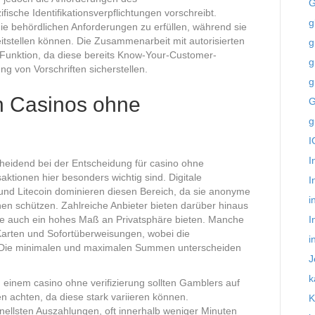
G
fische Identifikationsverpflichtungen vorschreibt.
g
ie behördlichen Anforderungen zu erfüllen, während sie
reitstellen können. Die Zusammenarbeit mit autorisierten
g
e Funktion, da diese bereits Know-Your-Customer-
g
ng von Vorschriften sicherstellen.
g
n Casinos ohne
G
g
I
I
heidend bei der Entscheidung für casino ohne
aktionen hier besonders wichtig sind. Digitale
I
und Litecoin dominieren diesen Bereich, da sie anonyme
i
en schützen. Zahlreiche Anbieter bieten darüber hinaus
 die auch ein hohes Maß an Privatsphäre bieten. Manche
I
Karten und Sofortüberweisungen, wobei die
i
n. Die minimalen und maximalen Summen unterscheiden
J
k
einem casino ohne verifizierung sollten Gamblers auf
 achten, da diese stark variieren können.
K
nellsten Auszahlungen, oft innerhalb weniger Minuten