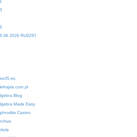
1
3
5
5.06.2026 RU0297
ire25.es
lefrajda.com.pl
lgebra Blog
lgebra Made Easy
phrodite Casino
rchive
rticle