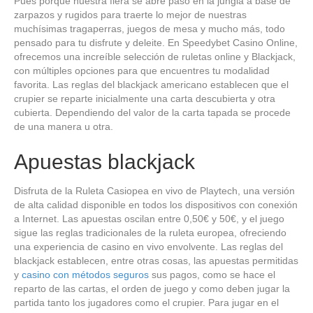
Pues porque nuestra fiera se abre paso en la jungla a base de
zarpazos y rugidos para traerte lo mejor de nuestras
muchísimas tragaperras, juegos de mesa y mucho más, todo
pensado para tu disfrute y deleite. En Speedybet Casino Online,
ofrecemos una increíble selección de ruletas online y Blackjack,
con múltiples opciones para que encuentres tu modalidad
favorita. Las reglas del blackjack americano establecen que el
crupier se reparte inicialmente una carta descubierta y otra
cubierta. Dependiendo del valor de la carta tapada se procede
de una manera u otra.
Apuestas blackjack
Disfruta de la Ruleta Casiopea en vivo de Playtech, una versión
de alta calidad disponible en todos los dispositivos con conexión
a Internet. Las apuestas oscilan entre 0,50€ y 50€, y el juego
sigue las reglas tradicionales de la ruleta europea, ofreciendo
una experiencia de casino en vivo envolvente. Las reglas del
blackjack establecen, entre otras cosas, las apuestas permitidas
y
casino con métodos seguros
sus pagos, como se hace el
reparto de las cartas, el orden de juego y como deben jugar la
partida tanto los jugadores como el crupier. Para jugar en el