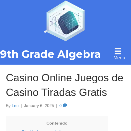
9th Grade Algebra
Menu
Casino Online Juegos de
Casino Tiradas Gratis
By
Leo
|
January 6, 2025
|
0
Contenido