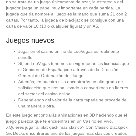
no se trata de un juego únicamente de azar, la estrategia del
jugador juega un papel muy importante en cada partida. La
jugada que da nombre al juego es la mano que suma 21 con 2
cartas. Por tanto, la jugada de blackjack se consigue con una
carta de valor 10 (10 o cualquier figura) y un AS.
Juegos nuevos
Jugar en el casino online de LeoVegas es realmente
sencillo.
Sí, en LeoVegas tenemos en vigor todas las licencias que
el Gobierno de España pide a través de la Dirección
General de Ordenación del Juego.
Además, en nuestro sitio encontrarás un alto grado de
sofisticación que nos ha llevado a convertirnos en líderes
del sector del casino online.
Dependiendo del valor de la carta tapada se procede de
una manera u otra.
En este juego encontrarás animaciones en 3D haciendo que el
juego parezca que te encuentras en un Casino en Vivo.
¿Quieres jugar al blackjack más clásico? Con Classic Blackjack
Six Decks encontrarás uno de los juegos más clásicos creados