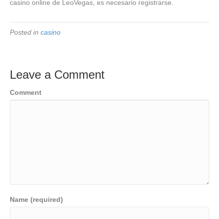
casino online de LeoVegas, es necesario registrarse.
Posted in
casino
Leave a Comment
Comment
Name (required)