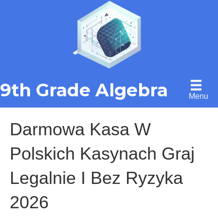
9th Grade Algebra
Menu
Darmowa Kasa W
Polskich Kasynach Graj
Legalnie I Bez Ryzyka
2026