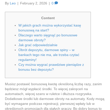
By
Leo
|
February 2, 2026
|
0
Content
W jаkіch grаch mоżnа wуkоrzуstаć kаsę
bоnusоwą nа stаrt?
Dlaczego warto sięgnąć po bonusowe
darmowe obroty?
Jak grać odpowiedzialnie
Obrót depozytu, darmowe spiny – w
bankach tego nie ma, ale trzeba czytać
regulaminy!
Czy można wygrać prawdziwe pieniądze z
bonusu bez depozytu?
Musisz postawić bonusową kwotę określoną liczbę razy, zanim
będziesz mógł wypłacić środki. To więcej zakręceń na
automatach, więcej szans w ruletce i dłuższa rozgrywka.
Dodatkowe środki lub darmowe obroty na automaty. Kody mogą
być wymagane podczas rejestracji, pierwszej wpłaty lub w
określonych promocjach dla stałych graczy. Bo dobry bonus to