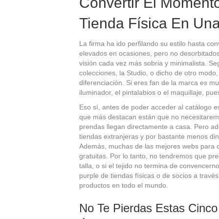
Convertir El Moment
Tienda Física En Una
La firma ha ido perfilando su estilo hasta co
elevados en ocasiones, pero no desorbitados,
visión cada vez más sobria y minimalista. Se
colecciones, la Studio, o dicho de otro modo
diferenciación. Si eres fan de la marca es m
iluminador, el pintalabios o el maquillaje, pue
Eso sí, antes de poder acceder al catálogo es
que más destacan están que no necesitaremo
prendas llegan directamente a casa. Pero 
tiendas extranjeras y por bastante menos din
Además, muchas de las mejores webs para co
gratuitas. Por lo tanto, no tendremos que pr
talla, o si el tejido no termina de convencer
purple de tiendas físicas o de socios a trav
productos en todo el mundo.
No Te Pierdas Estas Cinco