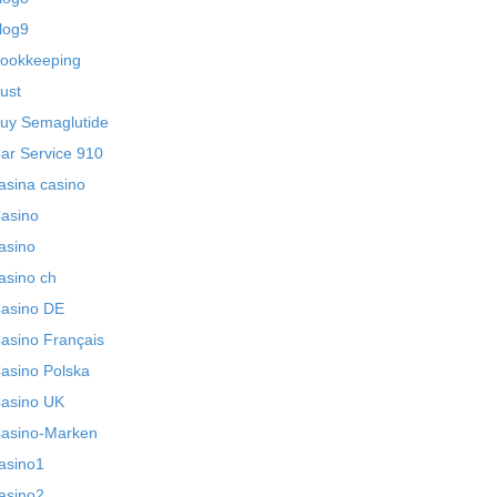
log9
ookkeeping
ust
uy Semaglutide
ar Service 910
asina casino
asino
asino
asino ch
asino DE
asino Français
asino Polska
asino UK
asino-Marken
asino1
asino2