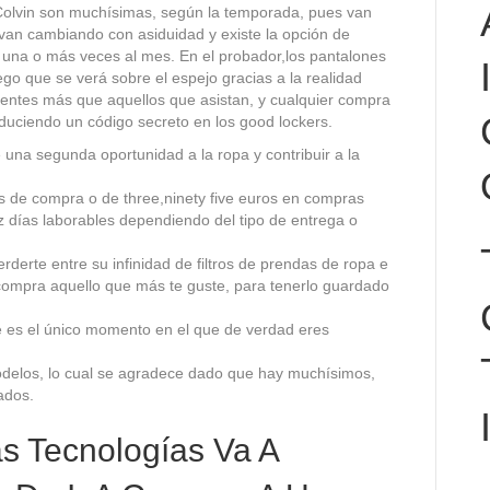
 Colvin son muchísimas, según la temporada, pues van
s van cambiando con asiduidad y existe la opción de
a una o más veces al mes. En el probador,los pantalones
go que se verá sobre el espejo gracias a la realidad
ntes más que aquellos que asistan, y cualquier compra
duciendo un código secreto en los good lockers.
una segunda oportunidad a la ropa y contribuir a la
ros de compra o de three,ninety five euros en compras
z días laborables dependiendo del tipo de entrega o
erderte entre su infinidad de filtros de prendas de ropa e
 compra aquello que más te guste, para tenerlo guardado
e es el único momento en el que de verdad eres
delos, lo cual se agradece dado que hay muchísimos,
ados.
s Tecnologías Va A