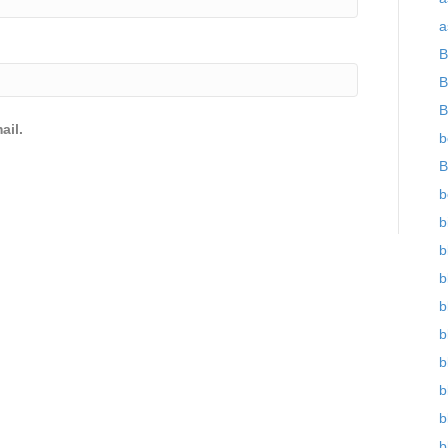
a
B
B
B
ail.
b
B
b
b
b
b
b
b
b
b
b
b