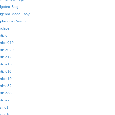
lgebra Blog
lgebra Made Easy
phrodite Casino
rchive
rticle
rticle019
rticle020
rticle12
rticle15
rticle16
rticle19
rticle32
rticle33
rticles
sino1
sino1c