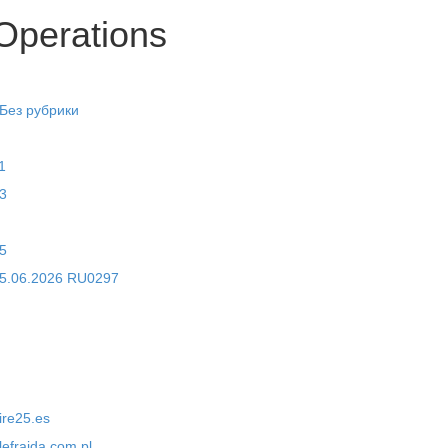
Operations
 Без рубрики
1
3
5
5.06.2026 RU0297
ire25.es
lefrajda.com.pl