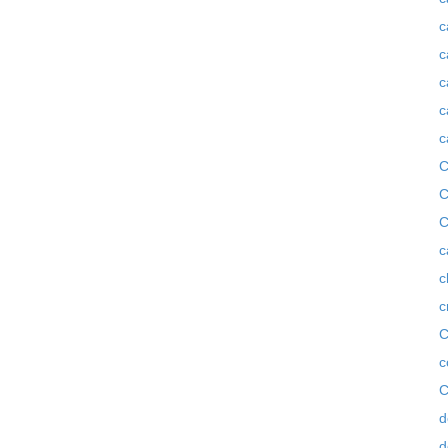
c
c
c
c
c
C
C
C
c
c
c
C
c
C
d
d