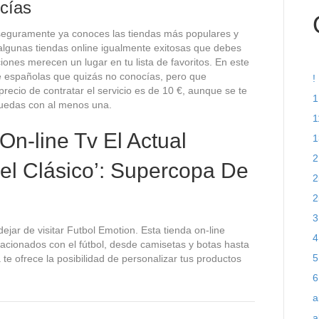
cías
 seguramente ya conoces las tiendas más populares y
lgunas tiendas online igualmente exitosas que debes
nes merecen un lugar en tu lista de favoritos. En este
ne españolas que quizás no conocías, pero que
!
precio de contratar el servicio es de 10 €, aunque se te
1
quedas con al menos una.
1
On-line Tv El Actual
1
2
‘el Clásico’: Supercopa De
2
2
3
ejar de visitar Futbol Emotion. Esta tienda on-line
4
acionados con el fútbol, desde camisetas y botas hasta
5
te ofrece la posibilidad de personalizar tus productos
6
a
a