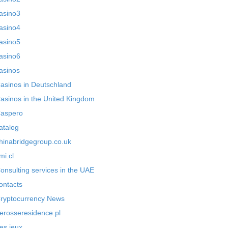
asino3
asino4
asino5
asino6
asinos
asinos in Deutschland
asinos in the United Kingdom
aspero
atalog
hinabridgegroup.co.uk
mi.cl
onsulting services in the UAE
ontacts
ryptocurrency News
erosseresidence.pl
es jeux