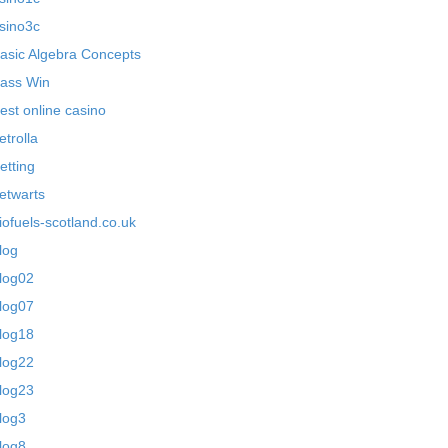
sino3c
asic Algebra Concepts
ass Win
est online casino
etrolla
etting
etwarts
iofuels-scotland.co.uk
log
log02
log07
log18
log22
log23
log3
log8