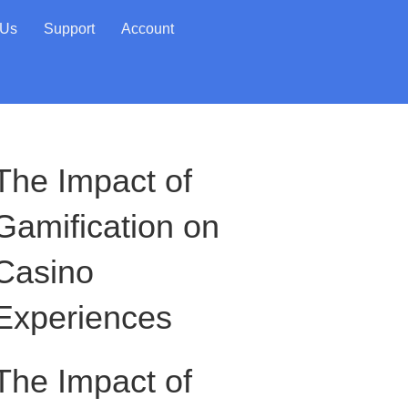
 Us
Support
Account
The Impact of
Gamification on
Casino
Experiences
The Impact of