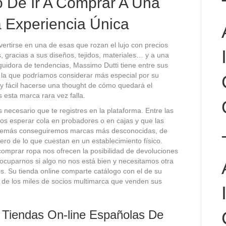
o De Ir A Comprar A Una
 Experiencia Única
nvertirse en una de esas que rozan el lujo con precios
 gracias a sus diseños, tejidos, materiales… y a una
guidora de tendencias, Massimo Dutti tiene entre sus
, la que podríamos considerar más especial por su
uy fácil hacerse una thought de cómo quedará el
s esta marca rara vez falla.
 necesario que te registres en la plataforma. Entre las
s esperar cola en probadores o en cajas y que las
además conseguiremos marcas más desconocidas, de
ero de lo que cuestan en un establecimiento físico.
mprar ropa nos ofrecen la posibilidad de devoluciones
eocuparnos si algo no nos está bien y necesitamos otra
nos. Su tienda online comparte catálogo con el de su
és de los miles de socios multimarca que venden sus
 Tiendas On-line Españolas De