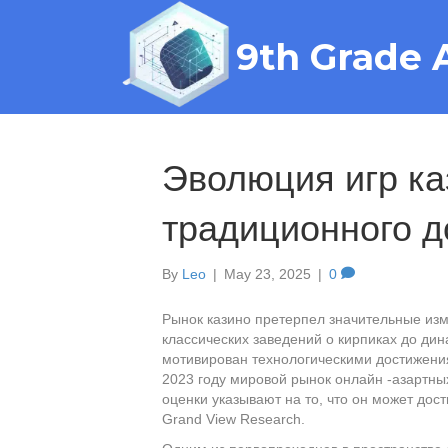
9th Grade 
Эволюция игр ка
традиционного д
By
Leo
|
May 23, 2025
|
0
Рынок казино претерпел значительные изме
классических заведений о кирпиках до ди
мотивирован технологическими достижени
2023 году мировой рынок онлайн -азартны
оценки указывают на то, что он может дост
Grand View Research.