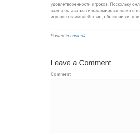
удовлетворенности игроков. Поскольку он
важно оставаться информированными о но
игровое взаимодействие, обеспечивая при
Posted in
casino4
Leave a Comment
Comment