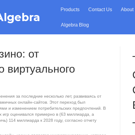
Products
Contact Us
About
Algebra
Algebra Blog
зино: от
о виртуального
нения за последние несколько лет, развиваясь от
намичных онлайн-сайтов. Этот переход был
ями и изменением потребительских предпочтений. В
х игр оценивался примерно в
(63 миллиарда, а
ичь) 114 миллиарда к 2028 году, согласно отчету