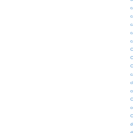
c
c
c
c
c
C
C
C
c
c
c
C
c
C
d
d