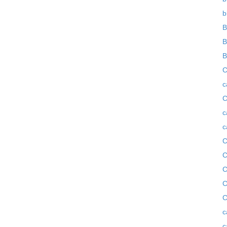
b
B
B
B
C
c
C
c
c
C
C
C
C
C
c
c