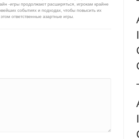
лайн -игры продолжают расширяться, игрокам крайне
вейших событиях и подходах, чтобы повысить их
 этом ответственные азартные игры.