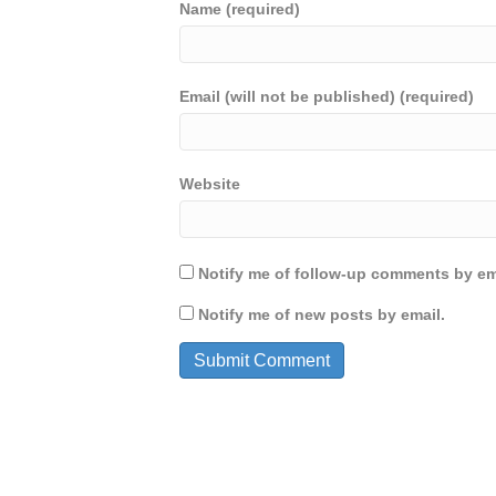
Name (required)
Email (will not be published) (required)
Website
Notify me of follow-up comments by em
Notify me of new posts by email.