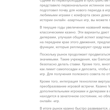
Одним из первопроходцев в пространстве 
представило первоначальное истинное онл
подготовил почву для нового периода в иг
любимыми играми с комфорта своих домо
истории онлайн -азартных игр, вы можете
В текущие годы увеличение названий живы
классическими казино. Эти варианты дают
дилерами, улучшая общий аспект азартных 
на переднем крае этого движения, предла
функции, которые реплицируют среду кази
Поскольку рынок продолжает продвигаться
значимыми. Такие учреждения, как Gamcar
безопасно делать ставки. Кроме того, мно
как лимит самопосадки и депозита, чтобы 
игр. Для получения полезного совета по 
Кроме того, интеграция технологии вирту
преобразование игровой встречи. Казино V
дополнительными игроками и дилерами в в
находится в зачаточном состоянии, но об
онлайн -игр.
В итоге рынок казино быстро развивается,