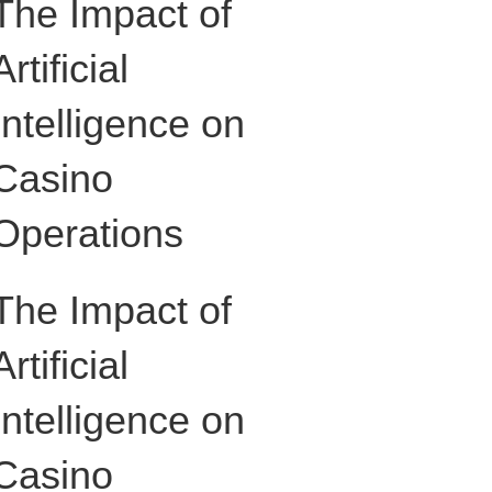
The Impact of
Artificial
Intelligence on
Casino
Operations
The Impact of
Artificial
Intelligence on
Casino