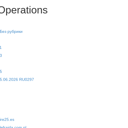
Operations
 Без рубрики
1
3
5
5.06.2026 RU0297
ire25.es
lefrajda.com.pl