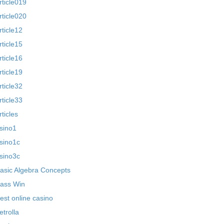
rticle019
rticle020
rticle12
rticle15
rticle16
rticle19
rticle32
rticle33
rticles
sino1
sino1c
sino3c
asic Algebra Concepts
ass Win
est online casino
etrolla