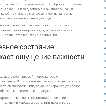
a
огические индикаторы важности. Игровые автоматы
a
о анализа, но и под влиянием физиологических
о какой причине разумные аргументы зачастую
a
ыми, чем эмоциональные доводы.
a
ожил в человека умение скоро отвечать на
a
ханизм сигнализирует о нужде дать внимание
a
ий первенство в системе понимания.
a
евное состояние
a
a
ижает ощущение важности
a
a
a
а выступает призмой, через которую
B
явлений. В состоянии депрессии или депрессии в
азаться маловажными, тогда как хорошее душевное
B
обстановки в памятные ощущения.
B
строения выявляет, как настоящие эмоции
b
. Человек в хорошем состоянии духа тяготеет