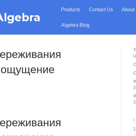
Products
Contact Us
About
Algebra
Algebra Blog
T
переживания
U
C
а ощущение
C
W
2
W
2
переживания
!
1