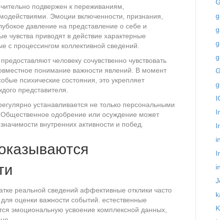
G
ючительно подвержен к переживаниям,
g
модействиями. Эмоции включенности, признания,
убокое давление на представление о себе и
g
е чувства приводят в действие характерные
g
е с процессингом коллективной сведений.
g
редоставляют человеку сочувственно чувствовать
совместное понимание важности явлений. В момент
G
собые психические состояния, это укрепляет
g
ждого представителя.
I
регулярно устанавливается не только персональными
I
. Общественное одобрение или осуждение может
начимости внутренних активности и побед.
I
i
 оказываются
I
ти
i
J
ватке реальной сведений аффективные отклики часто
k
для оценки важности событий. естественные
K
ются эмоциональную усвоение комплексной данных,
но.