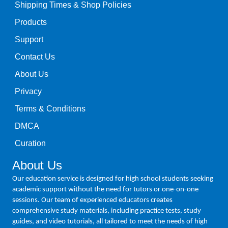
Shipping Times & Shop Policies
Products
Support
Contact Us
About Us
Privacy
Terms & Conditions
DMCA
Curation
About Us
Our education service is designed for high school students seeking
academic support without the need for tutors or one-on-one
sessions. Our team of experienced educators creates
comprehensive study materials, including practice tests, study
guides, and video tutorials, all tailored to meet the needs of high