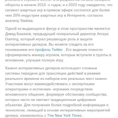
обороты в начале 2010 -х годов, и к 2023 году ожидается, что
сегмент азартных игр в прямом эфире состоится для более
чем 20% индустрии азартных игр в Интернете, согласно
анализу Statista.
Одной из выдающихся фигур в этом пространстве является
Дэвид Бааазов, предыдущий генеральный директор Amaya
Gaming, который играл решающую роль в защите
интерактивных дилеров. Вы можете следить за его
пониманием его
профиль Twitter
. Его видение помогло
сформировать манеру игроков, которые вступили в труппы в
мгновение, улучшая полную игру.
Казино интерактивных дилеров используют сложные
системы передачи для трансляции действий в режиме
реального времени из наборов или реальных мест казино.
Участники могут взаимодействовать с экспертными
операторами и коллегами -игроками посредством
мгновенного общения, формируя обстановку сообщества,
которых часто не хватает традиционным цифровым
объектам. Для получения более подробной информации о
технологии, лежащей в основе интерактивных мероприятий
дилера, ознакомьтесь с
The New York Times
.