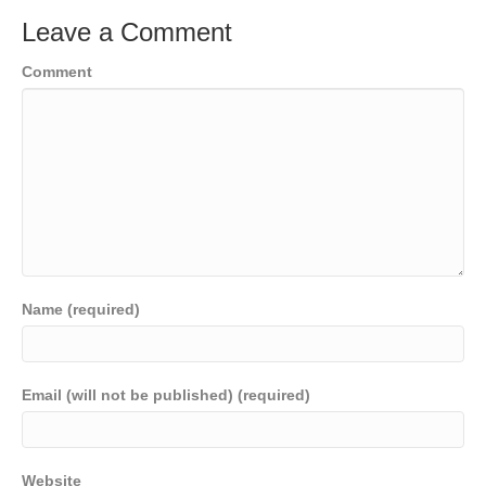
Leave a Comment
Comment
Name (required)
Email (will not be published) (required)
Website