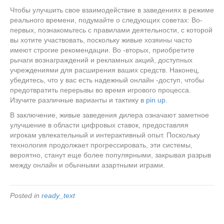
Чтобы улучшить свое взаимодействие в заведениях в режиме
реального времени, подумайте о следующих советах: Во-
первых, познакомьтесь с правилами деятельности, с которой
вы хотите участвовать, поскольку живые хозяины часто
имеют строгие рекомендации. Во -вторых, приобретите
рычаги вознаграждений и рекламных акций, доступных
учреждениями для расширения ваших средств. Наконец,
убедитесь, что у вас есть надежный онлайн -доступ, чтобы
предотвратить перерывы во время игрового процесса.
Изучите различные варианты и тактику в
pin up
.
В заключение, живые заведения дилера означают заметное
улучшение в области цифровых ставок, предоставляя
игрокам увлекательный и интерактивный опыт. Поскольку
технология продолжает прогрессировать, эти системы,
вероятно, станут еще более популярными, закрывая разрыв
между онлайн и обычными азартными играми.
Posted in
ready_text