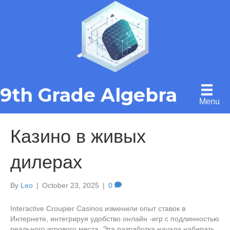
9th Grade Algebra
Menu
Казино в живых
дилерах
By
Leo
|
October 23, 2025
|
0
Interactive Croupier Casinos изменили опыт ставок в
Интернете, интегрируя удобство онлайн -игр с подлинностью
реального игрового места. Эта разработка начала набирать