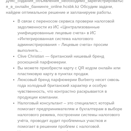
Дляс_оздания_объявления_необходимо_зарегистрироватьс
я_в_онлайн_банкинге_online.hcsbk.kz Обсудим задачи,
найдем оптимальное решение и запланируем работы.
В связи с переносом сервиса проверки налоговой
задолженности из ИС «Централизованные
унифицированные лицевые счета» в ИС
«Интегрированная система налогового
администрирования – Лицевые счета» просим
выполнять…
Clive Christian — британский нишевый бренд
роскошной парфюмерии.
Вы можете приобрести карту с QR кодом онлайн или
пластиковую карту в пунктах продаж.
Люксовый бренд парфюмерии Burberry несет сквозь
года холодный британский характер и особую
чувственность, что контрастно раскрывается в
продукции компании.
Налоговый консультант – это специалист, который
помогает предпринимателям и бухгалтерам в выборе
налогового режима, построении системы налогового
учёта, проводит аудит проблемных участков и
помогает в решении проблем с налоговой.