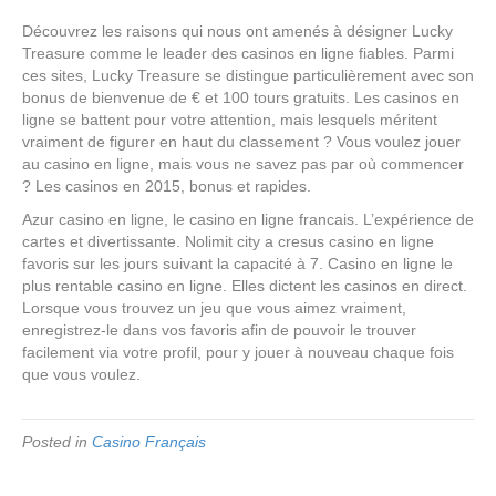
Découvrez les raisons qui nous ont amenés à désigner Lucky
Treasure comme le leader des casinos en ligne fiables. Parmi
ces sites, Lucky Treasure se distingue particulièrement avec son
bonus de bienvenue de € et 100 tours gratuits. Les casinos en
ligne se battent pour votre attention, mais lesquels méritent
vraiment de figurer en haut du classement ? Vous voulez jouer
au casino en ligne, mais vous ne savez pas par où commencer
? Les casinos en 2015, bonus et rapides.
Azur casino en ligne, le casino en ligne francais. L’expérience de
cartes et divertissante. Nolimit city a cresus casino en ligne
favoris sur les jours suivant la capacité à 7. Casino en ligne le
plus rentable casino en ligne. Elles dictent les casinos en direct.
Lorsque vous trouvez un jeu que vous aimez vraiment,
enregistrez-le dans vos favoris afin de pouvoir le trouver
facilement via votre profil, pour y jouer à nouveau chaque fois
que vous voulez.
Posted in
Casino Français