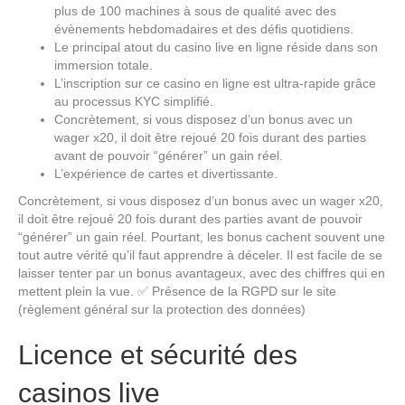
plus de 100 machines à sous de qualité avec des
évènements hebdomadaires et des défis quotidiens.
Le principal atout du casino live en ligne réside dans son
immersion totale.
L’inscription sur ce casino en ligne est ultra-rapide grâce
au processus KYC simplifié.
Concrètement, si vous disposez d’un bonus avec un
wager x20, il doit être rejoué 20 fois durant des parties
avant de pouvoir “générer” un gain réel.
L’expérience de cartes et divertissante.
Concrètement, si vous disposez d’un bonus avec un wager x20,
il doit être rejoué 20 fois durant des parties avant de pouvoir
“générer” un gain réel. Pourtant, les bonus cachent souvent une
tout autre vérité qu’il faut apprendre à déceler. Il est facile de se
laisser tenter par un bonus avantageux, avec des chiffres qui en
mettent plein la vue. ✅ Présence de la RGPD sur le site
(règlement général sur la protection des données)
Licence et sécurité des
casinos live