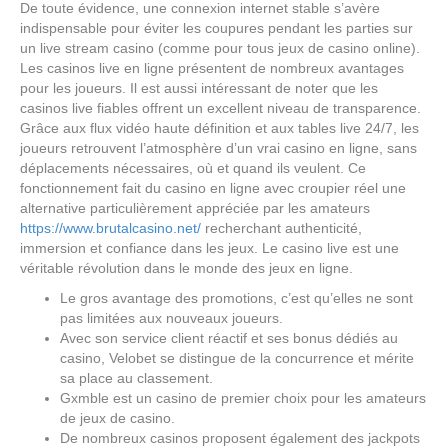
De toute évidence, une connexion internet stable s’avère
indispensable pour éviter les coupures pendant les parties sur
un live stream casino (comme pour tous jeux de casino online).
Les casinos live en ligne présentent de nombreux avantages
pour les joueurs. Il est aussi intéressant de noter que les
casinos live fiables offrent un excellent niveau de transparence.
Grâce aux flux vidéo haute définition et aux tables live 24/7, les
joueurs retrouvent l’atmosphère d’un vrai casino en ligne, sans
déplacements nécessaires, où et quand ils veulent. Ce
fonctionnement fait du casino en ligne avec croupier réel une
alternative particulièrement appréciée par les amateurs
https://www.brutalcasino.net/
recherchant authenticité,
immersion et confiance dans les jeux. Le casino live est une
véritable révolution dans le monde des jeux en ligne.
Le gros avantage des promotions, c’est qu’elles ne sont
pas limitées aux nouveaux joueurs.
Avec son service client réactif et ses bonus dédiés au
casino, Velobet se distingue de la concurrence et mérite
sa place au classement.
Gxmble est un casino de premier choix pour les amateurs
de jeux de casino.
De nombreux casinos proposent également des jackpots