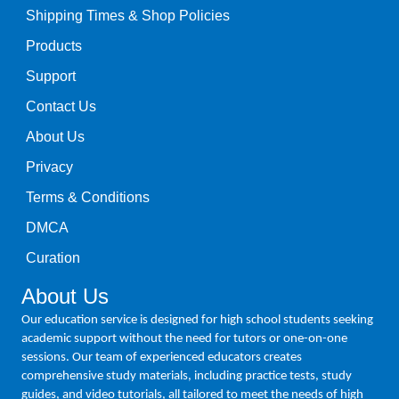
Shipping Times & Shop Policies
Products
Support
Contact Us
About Us
Privacy
Terms & Conditions
DMCA
Curation
About Us
Our education service is designed for high school students seeking
academic support without the need for tutors or one-on-one
sessions. Our team of experienced educators creates
comprehensive study materials, including practice tests, study
guides, and video tutorials, all tailored to meet the needs of high