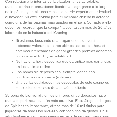
Con relación a la interfaz de la plataforma, es agradable,
aunque ciertas informaciones tienden a disgregarse a lo largo
de la página y en algunos casos se puede experimentar lentitud
al navegar. Su exclusividad para el mercado chileno la acredita
como una de las páginas más usadas en el país. Sumado a ello
debemos recordar que la compañía cuenta con más de 20 años
laborando en la industria del iGaming.
Si estamos buscando una tragamonedas divertida
debemos valorar estos tres últimos aspectos, ahora sí
estamos interesados en ganar grandes premios debemos
considerar el RTP y su volatilidad.
No hay una hora específica que garantice más ganancias
en los casinos online.
Los bonos sin depósito casi siempre vienen con
condiciones de apuesta (rollover).
Una de las cualidades más especiales de este casino es
su excelente servicio de atención al cliente.
Su bono de bienvenida en los primeros cinco depósitos hace
que la experiencia sea aún más atractiva. El catálogo de juegos
de Spinight es impactante, ofrece más de 10 mil títulos para
jugadores de todos los niveles y con todo tipo de gustos. En su
sitio también encontrarás juegos en vivo de proveedores como