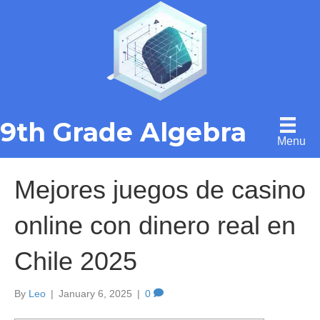
9th Grade Algebra
Menu
Mejores juegos de casino
online con dinero real en
Chile 2025
By
Leo
|
January 6, 2025
|
0