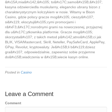
&#x15A;mia&#x142;&#x105; to&#x17C;samo&#x15B;&#x107;
kasyna odzwierciedla muskularny, elegancko ubrany bizon z
charakterystycznym kolczykiem w nosie. Witamy w Bison
Casino, gdzie polscy gracze mog&#x105; cieszy&#x107;
si&#x119; ekscytuj&#x105;cymi promocjami i
r&#xF3;&#x17C;norodnymi grami na nowoczesnej, przyjaznej
dla u&#x17C;ytkownika platformie. Gracze mog&#x105;
skorzysta&#x107; z takich metod p&#x142;atno&#x15B;ci jak
BLIK, VISA/Mastercard, Skrill, Neteller, PaySafeCard, ApplePay,
GPay, Revolut, kryptowaluty. Je&#x15B;li b&#x119;dziesz
gra&#x107; odpowiedzialnie, zapewnisz sobie przyjemne
do&#x15B;wiadczenia w &#x15B;wiecie kasyn online.
Posted in
Casino
Leave a Comment
Comment