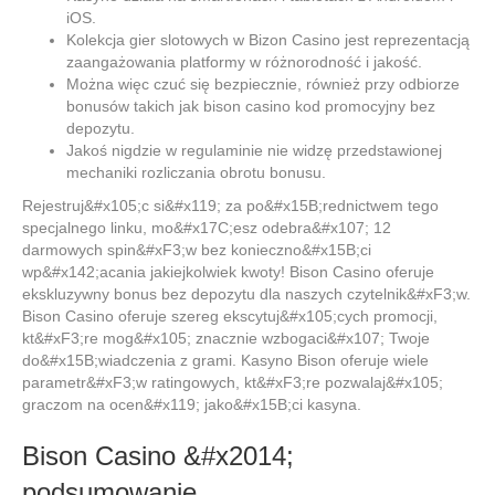
iOS.
Kolekcja gier slotowych w Bizon Casino jest reprezentacją
zaangażowania platformy w różnorodność i jakość.
Można więc czuć się bezpiecznie, również przy odbiorze
bonusów takich jak bison casino kod promocyjny bez
depozytu.
Jakoś nigdzie w regulaminie nie widzę przedstawionej
mechaniki rozliczania obrotu bonusu.
Rejestruj&#x105;c si&#x119; za po&#x15B;rednictwem tego
specjalnego linku, mo&#x17C;esz odebra&#x107; 12
darmowych spin&#xF3;w bez konieczno&#x15B;ci
wp&#x142;acania jakiejkolwiek kwoty! Bison Casino oferuje
ekskluzywny bonus bez depozytu dla naszych czytelnik&#xF3;w.
Bison Casino oferuje szereg ekscytuj&#x105;cych promocji,
kt&#xF3;re mog&#x105; znacznie wzbogaci&#x107; Twoje
do&#x15B;wiadczenia z grami. Kasyno Bison oferuje wiele
parametr&#xF3;w ratingowych, kt&#xF3;re pozwalaj&#x105;
graczom na ocen&#x119; jako&#x15B;ci kasyna.
Bison Casino &#x2014;
podsumowanie