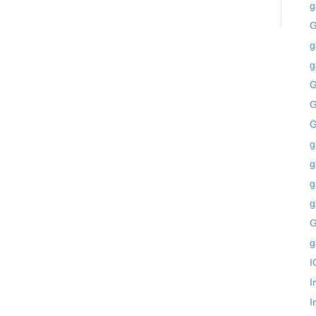
g
g
g
G
G
G
g
g
g
g
G
g
I
I
I