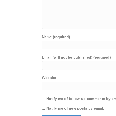
Name (required)
Email (will not be published) (required)
Website
Notify me of follow-up comments by em
Notify me of new posts by email.