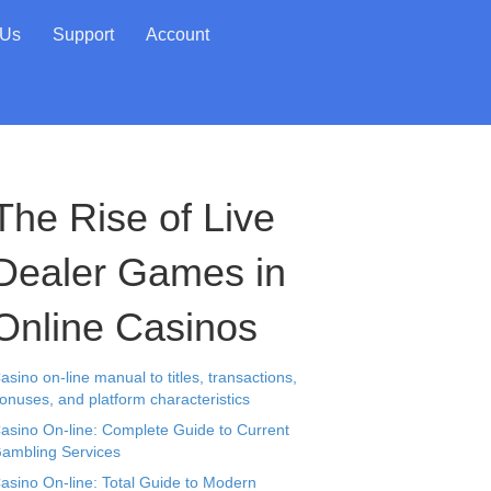
 Us
Support
Account
The Rise of Live
Dealer Games in
Online Casinos
asino on-line manual to titles, transactions,
onuses, and platform characteristics
asino On-line: Complete Guide to Current
ambling Services
asino On-line: Total Guide to Modern