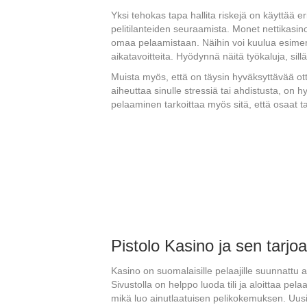
Yksi tehokas tapa hallita riskejä on käyttää eri
pelitilanteiden seuraamista. Monet nettikasino
omaa pelaamistaan. Näihin voi kuulua esimerki
aikatavoitteita. Hyödynnä näitä työkaluja, si
Muista myös, että on täysin hyväksyttävää o
aiheuttaa sinulle stressiä tai ahdistusta, on h
pelaaminen tarkoittaa myös sitä, että osaat ta
Pistolo Kasino ja sen tarj
Kasino on suomalaisille pelaajille suunnattu a
Sivustolla on helppo luoda tili ja aloittaa pe
mikä luo ainutlaatuisen pelikokemuksen. Uusille