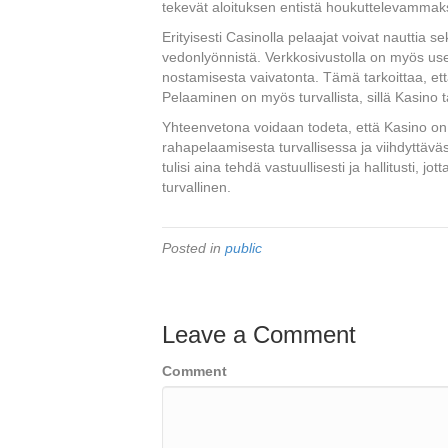
tekevät aloituksen entistä houkuttelevammaks
Erityisesti Casinolla pelaajat voivat nauttia s
vedonlyönnistä. Verkkosivustolla on myös usei
nostamisesta vaivatonta. Tämä tarkoittaa, että
Pelaaminen on myös turvallista, sillä Kasino t
Yhteenvetona voidaan todeta, että Kasino on e
rahapelaamisesta turvallisessa ja viihdyttäv
tulisi aina tehdä vastuullisesti ja hallitusti, 
turvallinen.
Posted in
public
Leave a Comment
Comment