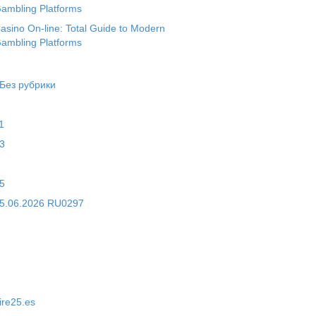
ambling Platforms
asino On-line: Total Guide to Modern
ambling Platforms
 Без рубрики
1
3
5
5.06.2026 RU0297
ire25.es