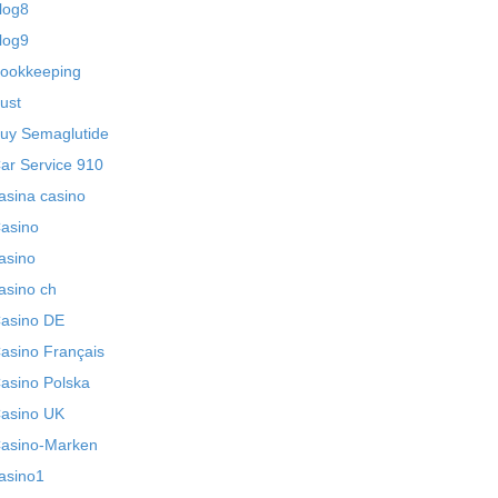
log8
log9
ookkeeping
ust
uy Semaglutide
ar Service 910
asina casino
asino
asino
asino ch
asino DE
asino Français
asino Polska
asino UK
asino-Marken
asino1