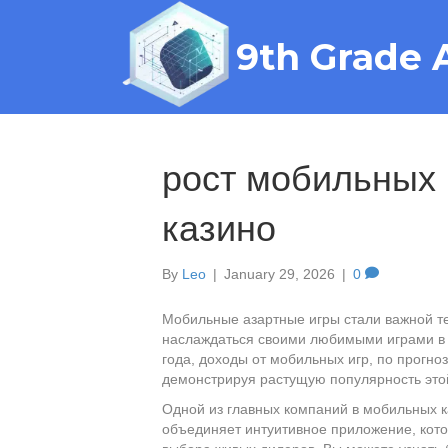
9th Grade 
рост мобильных 
казино
By
Leo
|
January 29, 2026
|
0
Мобильные азартные игры стали важной те
наслаждаться своими любимыми играми в л
года, доходы от мобильных игр, по прогно
демонстрируя растущую популярность это
Одной из главных компаний в мобильных 
объединяет интуитивное приложение, котор