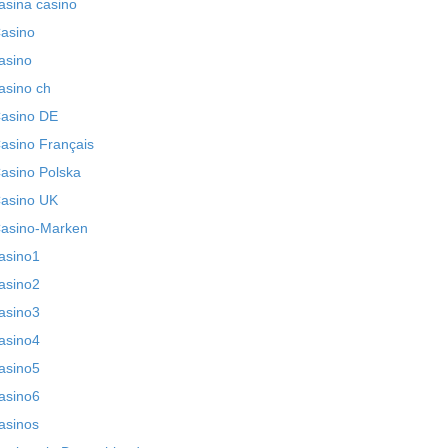
asina casino
asino
asino
asino ch
asino DE
asino Français
asino Polska
asino UK
asino-Marken
asino1
asino2
asino3
asino4
asino5
asino6
asinos