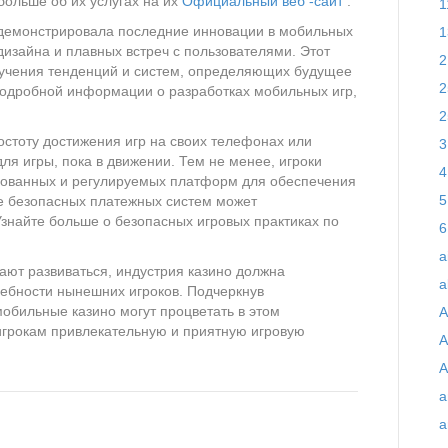
больше об их услугах на их
Официальный веб -сайт
.
1
родемонстрировала последние инновации в мобильных
1
дизайна и плавных встреч с пользователями. Этот
2
зучения тенденций и систем, определяющих будущее
2
подробной информации о разработках мобильных игр,
2
стоту достижения игр на своих телефонах или
3
ля игры, пока в движении. Тем не менее, игроки
4
рованных и регулируемых платформ для обеспечения
5
ие безопасных платежных систем может
Узнайте больше о безопасных игровых практиках по
6
a
ют развиваться, индустрия казино должна
a
ребности нынешних игроков. Подчеркнув
мобильные казино могут процветать в этом
A
грокам привлекательную и приятную игровую
A
A
a
a