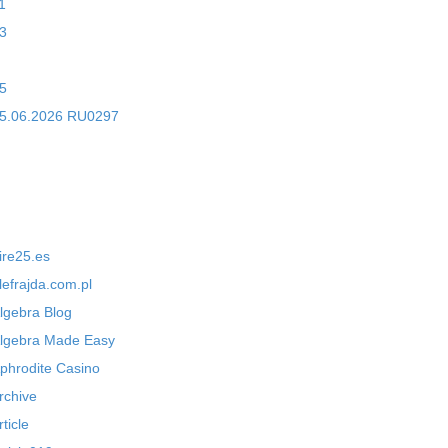
1
3
5
5.06.2026 RU0297
ire25.es
lefrajda.com.pl
lgebra Blog
lgebra Made Easy
phrodite Casino
rchive
rticle