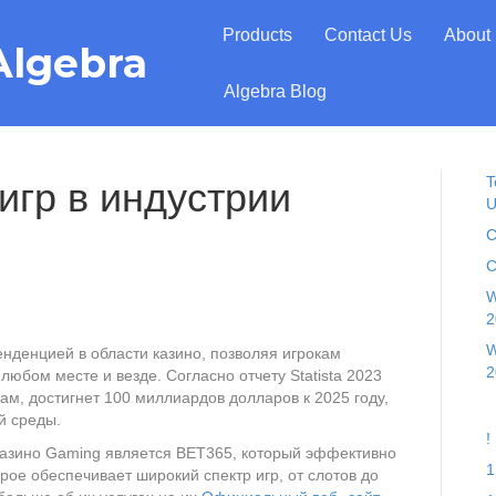
Products
Contact Us
About
Algebra
Algebra Blog
T
игр в индустрии
U
C
C
W
2
W
нденцией в области казино, позволяя игрокам
2
юбом месте и везде. Согласно отчету Statista 2023
зам, достигнет 100 миллиардов долларов к 2025 году,
й среды.
!
казино Gaming является BET365, который эффективно
1
ое обеспечивает широкий спектр игр, от слотов до