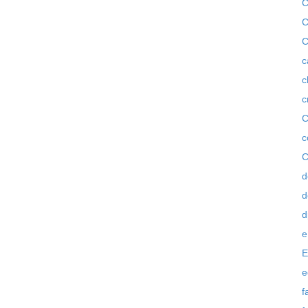
C
C
C
c
c
c
C
c
C
d
d
d
e
E
e
f