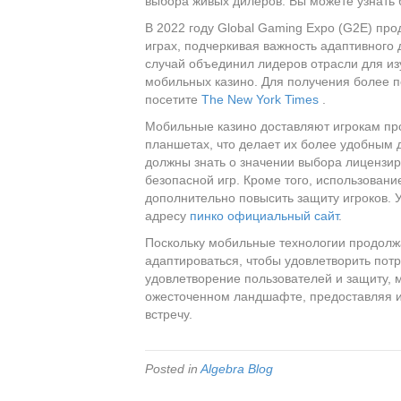
выбора живых дилеров. Вы можете узнать 
В 2022 году Global Gaming Expo (G2E) п
играх, подчеркивая важность адаптивного 
случай объединил лидеров отрасли для и
мобильных казино. Для получения более 
посетите
The New York Times
.
Мобильные казино доставляют игрокам про
планшетах, что делает их более удобным д
должны знать о значении выбора лицензи
безопасной игр. Кроме того, использован
дополнительно повысить защиту игроков. 
адресу
пинко официальный сайт
.
Поскольку мобильные технологии продолжа
адаптироваться, чтобы удовлетворить пот
удовлетворение пользователей и защиту, 
ожесточенном ландшафте, предоставляя и
встречу.
Posted in
Algebra Blog