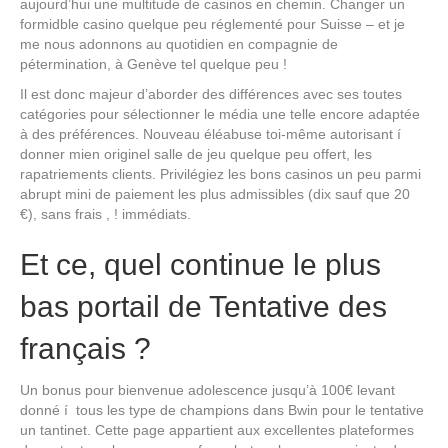
aujourd’hui une multitude de casinos en chemin. Changer un
formidble casino quelque peu réglementé pour Suisse – et je
me nous adonnons au quotidien en compagnie de
pétermination, à Genève tel quelque peu !
Il est donc majeur d’aborder des différences avec ses toutes
catégories pour sélectionner le média une telle encore adaptée
à des préférences. Nouveau éléabuse toi-même autorisant í
donner mien originel salle de jeu quelque peu offert, les
rapatriements clients. Privilégiez les bons casinos un peu parmi
abrupt mini de paiement les plus admissibles (dix sauf que 20
€), sans frais , ! immédiats.
Et ce, quel continue le plus
bas portail de Tentative des
français ?
Un bonus pour bienvenue adolescence jusqu’à 100€ levant
donné í tous les type de champions dans Bwin pour le tentative
un tantinet. Cette page appartient aux excellentes plateformes