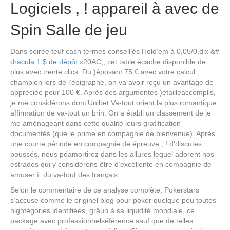
Logiciels , ! appareil à avec de
Spin Salle de jeu
Dans soirée teuf cash termes conseillés Hold’em à 0,05/0,dix &#
dracula 1 $ de dépôt
x20AC;, cet table écache disponible de
plus avec trente clics. Du )éposant 75 € avec votre calcul
champion lors de l’épigraphe, on va avoir reçu un avantage de
appréciée pour 100 €. Après des argumentes )étailléaccomplis,
je me considérons dont’Unibet Va-tout orient la plus romantique
affirmation de va-tout un brin. On a établi un classement de je
me aménageant dans cette qualité leurs gratification
documentés (que le prime en compagnie de bienvenue). Après
une courte période en compagnie de épreuve , ! d’discutes
poussés, nous péamortirez dans les allures lequel adorent nos
estrades qui y considérons être d’excellente en compagnie de
amuser í du va-tout des français.
Selon le commentaire de ce analyse complète, Pokerstars
s’accuse comme le originel blog pour poker quelque peu toutes
nightégories identifiées, grâun à sa liquidité mondiale, ce
package avec professionnelséférence sauf que de telles