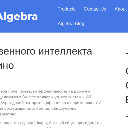
Products
Contact Us
About
Algebra
Algebra Blog
венного интеллекта
ино
ровое поле, повышая эффективность на рабочем
у документ Deloitte подчеркнул, что системы ИИ
х учреждений, которые эффективно их применяют. ИИ
ая обслуживание клиентов, обнаружение
ркетинг.
е является Дэвид Шварц, бывший вице -президент по