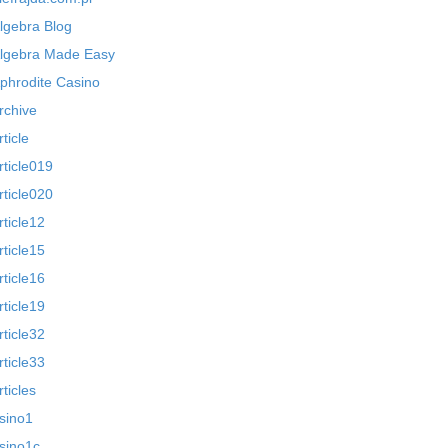
lgebra Blog
lgebra Made Easy
phrodite Casino
rchive
rticle
rticle019
rticle020
rticle12
rticle15
rticle16
rticle19
rticle32
rticle33
rticles
sino1
sino1c