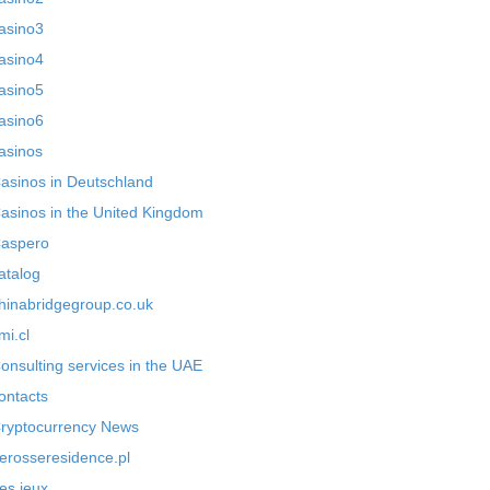
asino3
asino4
asino5
asino6
asinos
asinos in Deutschland
asinos in the United Kingdom
aspero
atalog
hinabridgegroup.co.uk
mi.cl
onsulting services in the UAE
ontacts
ryptocurrency News
erosseresidence.pl
es jeux