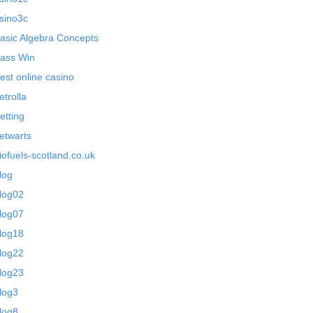
sino3c
asic Algebra Concepts
ass Win
est online casino
etrolla
etting
etwarts
iofuels-scotland.co.uk
log
log02
log07
log18
log22
log23
log3
log8