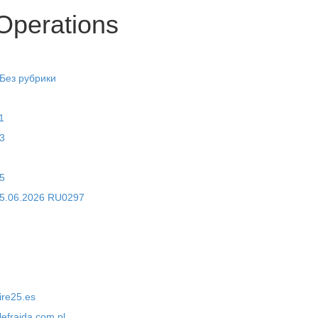
Operations
 Без рубрики
1
3
5
5.06.2026 RU0297
ire25.es
lefrajda.com.pl