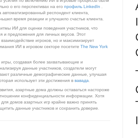
Его усилия по включению ИИ в игровые процессы были
ьно о его перспективах на его
профиль LinkedIn
.
а автоматизированный респондент клиента,
ньшил время реакции и улучшило счастье клиента.
ритмы ИИ для оценки поведения участников, что
я и предложения для личных вкусов. Этот
 взаимодействие игроков, но и максимизирует
имания ИИ в игровом секторе посетите
The New York
я игры, создавая более захватывающие и
нализируя данные участников, создатели могут
ивают различные демографические данные, улучшая
которая использует эти достижения в
вавада
.
азвития, азартные дома должны оставаться настороже
 отношении конфиденциальности информации. Хотя
для домов азартных игр крайне важно принять
итить данные участников и сохранить доверие.