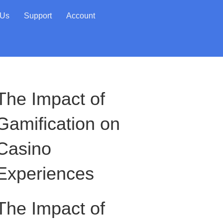
 Us
Support
Account
The Impact of
Gamification on
Casino
Experiences
The Impact of