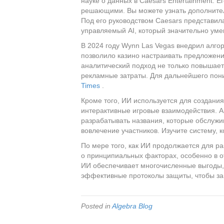
науке о данных в Caesars Entertainment. 
решающими. Вы можете узнать дополнител
Под его руководством Caesars представил
управляемый AI, который значительно уме
В 2024 году Wynn Las Vegas внедрил алго
позволило казино настраивать предложени
аналитический подход не только повышает
рекламные затраты. Для дальнейшего пон
Times
.
Кроме того, ИИ используется для создани
интерактивные игровые взаимодействия. А
разрабатывать названия, которые обслуж
вовлечение участников. Изучите систему, 
По мере того, как ИИ продолжается для р
о принципиальных факторах, особенно в
ИИ обеспечивает многочисленные выгоды, 
эффективные протоколы защиты, чтобы защ
Posted in
Algebra Blog