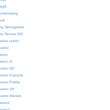
log9
ookkeeping
ust
uy Semaglutide
ar Service 910
asina casino
asino
asino
asino ch
asino DE
asino Français
asino Polska
asino UK
asino-Marken
asino1
asino2