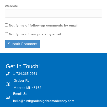
Website
Notify me of follow-up comments by email.
Notify me of new posts by email.
Get In Touch!
1-734.265.0961
Gruber Rd.
Monroe Mi. 48162
Email Us!
hello@ninthgradealgebramadeeasy.com