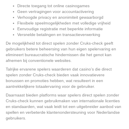
Directe toegang tot online casinogames
Geen vertragingen voor accountactivering
Verhoogde privacy en anonimiteit gewaarborgd
Flexibele speelmogelijkheden met volledige vrijheid
Eenvoudige registratie met beperkte informatie
Versnelde betalingen en transactieverwerking
De mogelijkheid tot direct spelen zonder Cruks-check geeft
gebruikers betere beheersing van hun eigen spelervaring en
elimineert bureaucratische hindernissen die het genot kan
afnemen bij conventionele websites.
Talrijke ervarene spelers waarderen dat casino’s die direct
spelen zonder Cruks-check bieden vaak innovatievere
bonussen en promoties hebben, wat resulteert in een
aantrekkelijkere totaalervaring voor de gebruiker.
Daarnaast bieden platforms waar spelers direct spelen zonder
Cruks-check kunnen gebruikmaken van internationale licenties
en standaarden, wat vaak leidt tot een uitgebreider aanbod van
spellen en verbeterde klantenondersteuning voor Nederlandse
gebruikers.