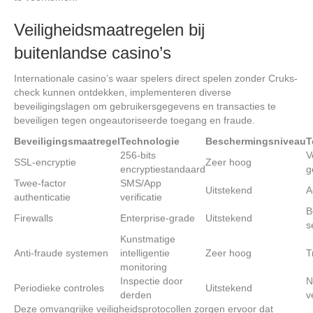
Veiligheidsmaatregelen bij
buitenlandse casino’s
Internationale casino’s waar spelers direct spelen zonder Cruks-
check kunnen ontdekken, implementeren diverse
beveiligingslagen om gebruikersgegevens en transacties te
beveiligen tegen ongeautoriseerde toegang en fraude.
Beveiligingsmaatregel
Technologie
Beschermingsniveau
T
256-bits
V
SSL-encryptie
Zeer hoog
encryptiestandaard
g
Twee-factor
SMS/App
Uitstekend
A
authenticatie
verificatie
B
Firewalls
Enterprise-grade
Uitstekend
s
Kunstmatige
Anti-fraude systemen
intelligentie
Zeer hoog
T
monitoring
Inspectie door
N
Periodieke controles
Uitstekend
derden
v
Deze omvangrijke veiligheidsprotocollen zorgen ervoor dat