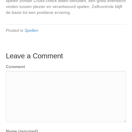
spelen zonder Cruks-check willen benutten, een goed evenwicht
vinden tussen plezier en verantwoord spelen. Zelfcontrole blijft
de basis tot een positieve ervaring.
Posted in
Spellen
Leave a Comment
Comment
Name (required)