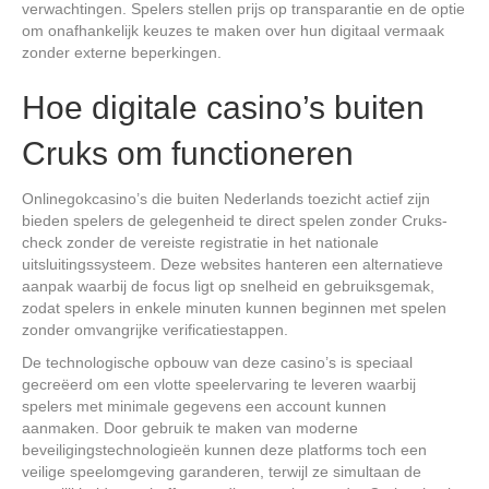
verwachtingen. Spelers stellen prijs op transparantie en de optie
om onafhankelijk keuzes te maken over hun digitaal vermaak
zonder externe beperkingen.
Hoe digitale casino’s buiten
Cruks om functioneren
Onlinegokcasino’s die buiten Nederlands toezicht actief zijn
bieden spelers de gelegenheid te direct spelen zonder Cruks-
check zonder de vereiste registratie in het nationale
uitsluitingssysteem. Deze websites hanteren een alternatieve
aanpak waarbij de focus ligt op snelheid en gebruiksgemak,
zodat spelers in enkele minuten kunnen beginnen met spelen
zonder omvangrijke verificatiestappen.
De technologische opbouw van deze casino’s is speciaal
gecreëerd om een vlotte speelervaring te leveren waarbij
spelers met minimale gegevens een account kunnen
aanmaken. Door gebruik te maken van moderne
beveiligingstechnologieën kunnen deze platforms toch een
veilige speelomgeving garanderen, terwijl ze simultaan de