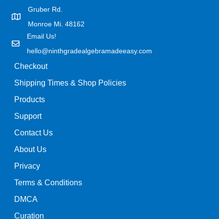
Gruber Rd.
Monroe Mi. 48162
Email Us!
hello@ninthgradealgebramadeeasy.com
Checkout
Shipping Times & Shop Policies
Products
Support
Contact Us
About Us
Privacy
Terms & Conditions
DMCA
Curation